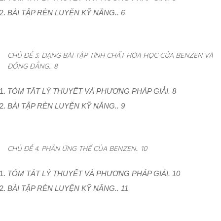
BÀI TẬP RÈN LUYỆN KỸ NĂNG.. 6
CHỦ ĐỀ 3. DẠNG BÀI TẬP TÍNH CHẤT HÓA HỌC CỦA BENZEN VÀ
ĐỒNG ĐẲNG.. 8
TÓM TẮT LÝ THUYẾT VÀ PHƯƠNG PHÁP GIẢI. 8
BÀI TẬP RÈN LUYỆN KỸ NĂNG.. 9
CHỦ ĐỀ 4. PHẢN ỨNG THẾ CỦA BENZEN.. 10
TÓM TẮT LÝ THUYẾT VÀ PHƯƠNG PHÁP GIẢI. 10
BÀI TẬP RÈN LUYỆN KỸ NĂNG.. 11