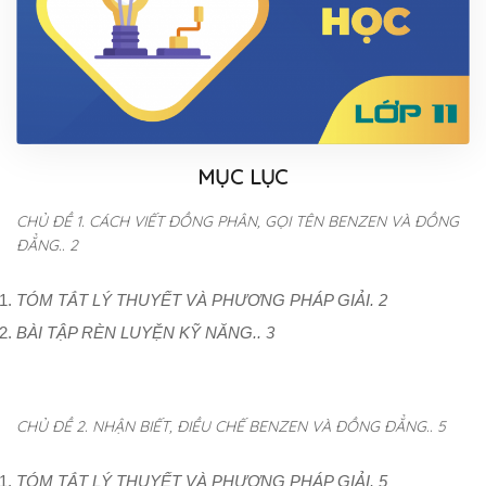
MỤC LỤC
CHỦ ĐỀ 1. CÁCH VIẾT ĐỒNG PHÂN, GỌI TÊN BENZEN VÀ ĐỒNG
ĐẲNG.. 2
TÓM TẮT LÝ THUYẾT VÀ PHƯƠNG PHÁP GIẢI. 2
BÀI TẬP RÈN LUYỆN KỸ NĂNG.. 3
CHỦ ĐỀ 2. NHẬN BIẾT, ĐIỀU CHẾ BENZEN VÀ ĐỒNG ĐẲNG.. 5
TÓM TẮT LÝ THUYẾT VÀ PHƯƠNG PHÁP GIẢI. 5