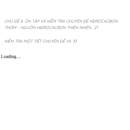
CHỦ ĐỀ 8. ÔN TẬP VÀ KIỂM TRA CHUYÊN ĐỀ HĐROCACBON
THƠM – NGUỒN HIĐROCACBON THIÊN NHIÊN.. 21
KIỂM TRA MỘT TIẾT CHUYÊN ĐỀ VII. 33