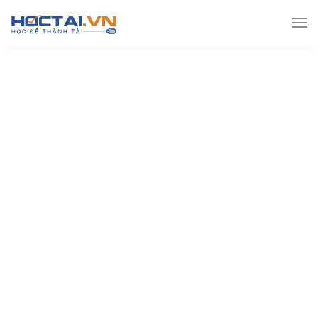
Hoctai.vn
Lớp 11
Hóa lớp 11
Chuyên đề 7:
Hidrocacbon thơm – Hóa học 11 – lời giải chi tiết