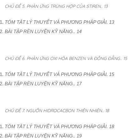
CHỦ ĐỀ 5. PHẢN ỨNG TRÙNG HỢP CỦA STIREN.. 13
TÓM TẮT LÝ THUYẾT VÀ PHƯƠNG PHÁP GIẢI. 13
BÀI TẬP RÈN LUYỆN KỸ NĂNG.. 14
CHỦ ĐỀ 6. PHẢN ỨNG OXI HÓA BENZEN VÀ ĐỒNG ĐẲNG.. 15
TÓM TẮT LÝ THUYẾT VÀ PHƯƠNG PHÁP GIẢI. 15
BÀI TẬP RÈN LUYỆN KỸ NĂNG.. 17
CHỦ ĐỀ 7. NGUỒN HIDROCACBON THIÊN NHIÊN.. 18
TÓM TẮT LÝ THUYẾT VÀ PHƯƠNG PHÁP GIẢI. 18
BÀI TẬP RÈN LUYỆN KỸ NĂNG.. 19