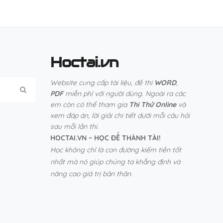
Hoctai.vn
Website cung cấp tài liệu, đề thi
WORD
,
PDF
miễn phí với người dùng. Ngoài ra các
em còn có thể tham gia
Thi Thử Online
và
xem đáp án, lời giải chi tiết dưới mỗi câu hỏi
sau mỗi lần thi.
HOCTAI.VN – HỌC ĐỂ THÀNH TÀI!
Học không chỉ là con đường kiếm tiền tốt
nhất mà nó giúp chúng ta khẳng định và
nâng cao giá trị bản thân.