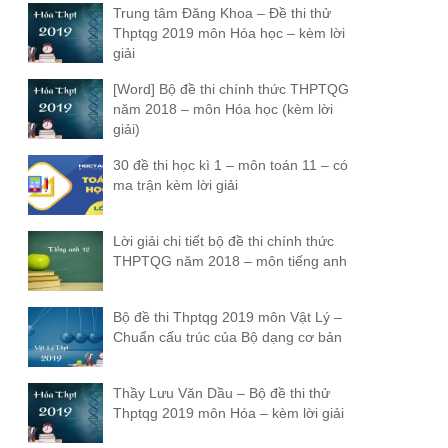
Trung tâm Đăng Khoa – Đề thi thử
Thptqg 2019 môn Hóa học – kèm lời
giải
[Word] Bộ đề thi chính thức THPTQG
năm 2018 – môn Hóa học (kèm lời
giải)
30 đề thi học kì 1 – môn toán 11 – có
ma trận kèm lời giải
Lời giải chi tiết bộ đề thi chính thức
THPTQG năm 2018 – môn tiếng anh
Bộ đề thi Thptqg 2019 môn Vật Lý –
Chuẩn cấu trúc của Bộ dạng cơ bản
Thầy Lưu Văn Dầu – Bộ đề thi thử
Thptqg 2019 môn Hóa – kèm lời giải