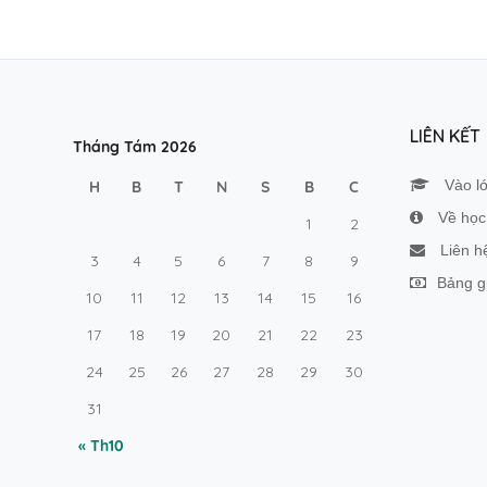
LIÊN KẾT
Tháng Tám 2026
Vào l
H
B
T
N
S
B
C
Về học 
1
2
Liên h
3
4
5
6
7
8
9
Bảng g
10
11
12
13
14
15
16
17
18
19
20
21
22
23
24
25
26
27
28
29
30
31
« Th10