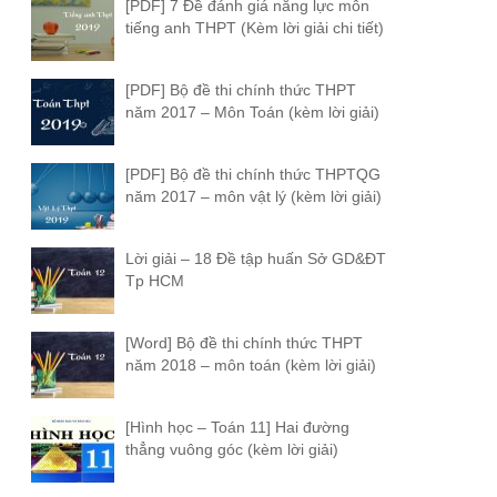
[PDF] 7 Đề đánh giá năng lực môn
tiếng anh THPT (Kèm lời giải chi tiết)
[PDF] Bộ đề thi chính thức THPT
năm 2017 – Môn Toán (kèm lời giải)
[PDF] Bộ đề thi chính thức THPTQG
năm 2017 – môn vật lý (kèm lời giải)
Lời giải – 18 Đề tập huấn Sở GD&ĐT
Tp HCM
[Word] Bộ đề thi chính thức THPT
năm 2018 – môn toán (kèm lời giải)
[Hình học – Toán 11] Hai đường
thẳng vuông góc (kèm lời giải)