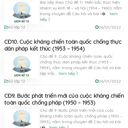
Bài tiếp theo Chủ đề 11: Miền bắc thực hiện
nhiệm vụ kinh tế – xã hội (1954 – 1960), nằm
trong chuyên đề Câu hỏi và bài t�
...
Xem
tiếp
Sử lớp 12
06/01/2022
CĐ10. Cuộc kháng chiến toàn quốc chống thực
dân pháp kết thúc (1953 – 1954)
Chủ đề 9: Cuộc kháng chiến toàn quốc
chống thực dân pháp kết thúc (1953 –
1954), nằm trong chuyên đề Câu hỏi và bài
tập trắc
...
Xem tiếp
Sử lớp 12
06/01/2022
CĐ9. Bước phát triển mới của cuộc kháng chiến
toàn quốc chống pháp (1950 – 1953)
Chủ đề 9: Bước phát triển mới của cuộc
kháng chiến toàn quốc chống pháp (1950 –
1953), nằm trong chuyên đề Câu hỏi và bài
t�
...
Xem tiếp