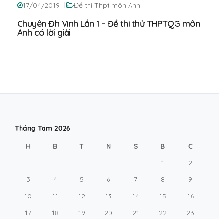
17/04/2019
Đề thi Thpt môn Anh
Chuyên Đh Vinh Lần 1 – Đề thi thử THPTQG môn
Anh có lời giải
Tháng Tám 2026
H
B
T
N
S
B
C
1
2
3
4
5
6
7
8
9
10
11
12
13
14
15
16
17
18
19
20
21
22
23