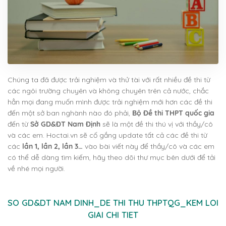
Chúng ta đã được trải nghiệm và thử tài với rất nhiều đề thi từ
các ngôi trường chuyên và không chuyên trên cả nước, chắc
hẳn mọi đang muốn mình được trải nghiệm mới hơn các đề thi
đến một sở ban nghành nào đó phải,
Bộ Đề thi THPT quốc gia
đến từ
Sở GD&ĐT Nam Định
sẽ là một đề thi thú vị với thầy/cô
và các em. Hoctai.vn sẽ cố gắng update tất cả các đề thi từ
các
lần 1, lần 2, lần 3…
vào bài viết này để thầy/cô và các em
có thể dễ dàng tìm kiếm, hãy theo dõi thư mục bên dưới để tải
về nhé mọi người.
SO GD&DT NAM DINH_DE THI THU THPTQG_KEM LOI
GIAI CHI TIET