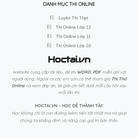
DANH MỤC THI ONLINE
Luyện Thi Thpt
Thi Online Lớp 12
Thi Online Lớp 11
Thi Online Lớp 10
Hoctai.vn
Website cung cấp tài liệu, đề thi
WORD
,
PDF
miễn phí với
người dùng. Ngoài ra các em còn có thể tham gia
Thi Thử
Online
và xem đáp án, lời giải chi tiết dưới mỗi câu hỏi sau
mỗi lần thi.
HOCTAI.VN – HỌC ĐỂ THÀNH TÀI!
Học không chỉ là con đường kiếm tiền tốt nhất mà nó giúp
chúng ta khẳng định và nâng cao giá trị bản thân.