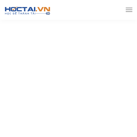
Hoctai.vn
Đề thi THPT
Đề thi Thpt môn Anh
Sở
GD&ĐT Nam Định – năm 2019 (kèm lời giải)