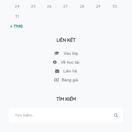
24
25
26
27
28
29
30
31
« Th10
LIÊN KẾT
Vào lớp
Về học tài
Liên hệ
Bảng giá
TÌM KIẾM
Tìm
kiếm
cho: