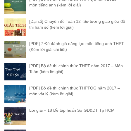
môn tiếng anh (kèm lời giải)
[Đại số] Chuyên đề Toán 12 -Sự tương giao giữa đồ
thị hàm số (kèm lời giải)
[PDF] 7 Đề đánh giá năng lực môn tiếng anh THPT
(Kèm lời giải chi tiết)
[PDF] Bộ đề thi chính thức THPT năm 2017 – Môn
Toán (kèm lời giải)
[PDF] Bộ đề thi chính thức THPTQG năm 2017 –
môn vật lý (kèm lời giải)
Lời giải – 18 Đề tập huấn Sở GD&ĐT Tp HCM