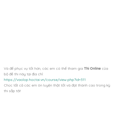
Và để phục vụ tốt hơn, các em có thể tham gia
Thi Online
của
bộ đề thi này tại địa chỉ:
https://vaolop.hoctai.vn/course/view.php?id=311
Chúc tất cả các em ôn luyện thật tốt và đạt thành cao trong kỳ
thi sắp tới!