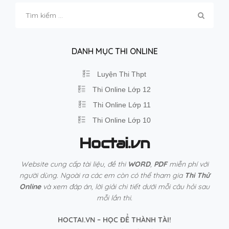
Tìm
kiếm
cho:
DANH MỤC THI ONLINE
Luyện Thi Thpt
Thi Online Lớp 12
Thi Online Lớp 11
Thi Online Lớp 10
Hoctai.vn
Website cung cấp tài liệu, đề thi
WORD
,
PDF
miễn phí với
người dùng. Ngoài ra các em còn có thể tham gia
Thi Thử
Online
và xem đáp án, lời giải chi tiết dưới mỗi câu hỏi sau
mỗi lần thi.
HOCTAI.VN – HỌC ĐỂ THÀNH TÀI!