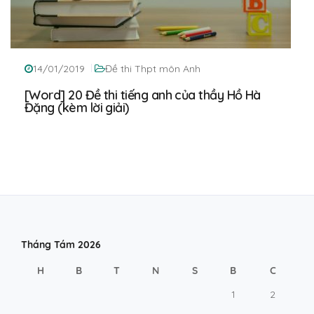
14/01/2019
Đề thi Thpt môn Anh
[Word] 20 Đề thi tiếng anh của thầy Hồ Hà
Đặng (kèm lời giải)
Tháng Tám 2026
H
B
T
N
S
B
C
1
2