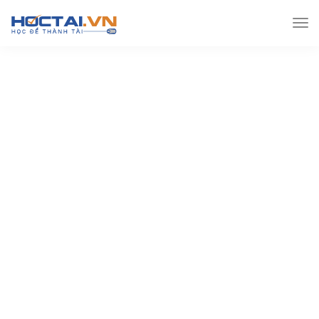
Hoctai.vn
Đề thi THPT
Đề thi Thpt môn Anh
Đề
thi Tiếng Anh THPT quốc gia 2020 – Các trường chuyên