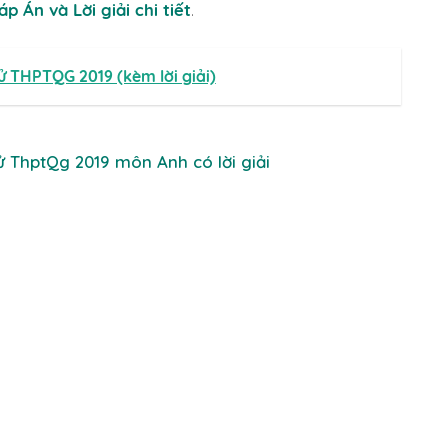
áp Án và Lời giải chi tiết
.
ử THPTQG 2019 (kèm lời giải)
hử ThptQg 2019 môn Anh có lời giải