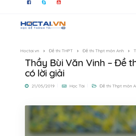
Hoctai.vn
Đề thi THPT
Đề thi Thpt môn Anh
T
Thầy Bùi Văn Vinh – Đề t
có lời giải
21/05/2019
Học Tài
Đề thi Thpt môn 