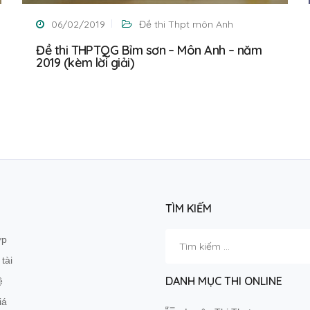
06/02/2019
Đề thi Thpt môn Anh
Đề thi THPTQG Bỉm sơn – Môn Anh – năm
2019 (kèm lời giải)
TÌM KIẾM
Tìm
ớp
kiếm
tài
cho:
DANH MỤC THI ONLINE
ệ
iá