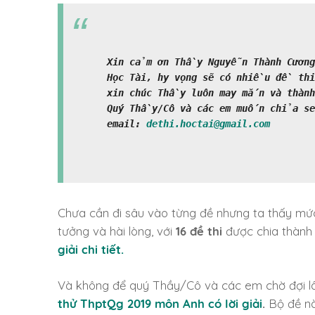
Xin cảm ơn Thầy
Nguyễn Thành Cươn
Học Tài, hy vọng sẽ có nhiều đề th
xin chúc Thầy luôn may mắn và thành
Quý Thầy/Cô và các em muốn chỉa sẻ
email:
dethi.hoctai@gmail.com
Chưa cần đi sâu vào từng đề nhưng ta thấy mức đ
tưởng và hài lòng, với
16 đề thi
được chia thàn
giải chi tiết.
Và không để quý Thầy/Cô và các em chờ đợi lâ
thử ThptQg 2019 môn Anh có lời giải
.
Bộ đề n