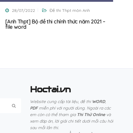
28/07/2022
Đề thi Thpt môn Anh
[Anh Thpt] Bộ đề thi chính thức năm 2021 –
file word
Hoctai.vn
Website cung cấp tài liệu, đề thi
WORD
,
PDF
miễn phí với người dùng. Ngoài ra các
em còn có thể tham gia
Thi Thử Online
và
xem đáp án, lời giải chi tiết dưới mỗi câu hỏi
sau mỗi lần thi.