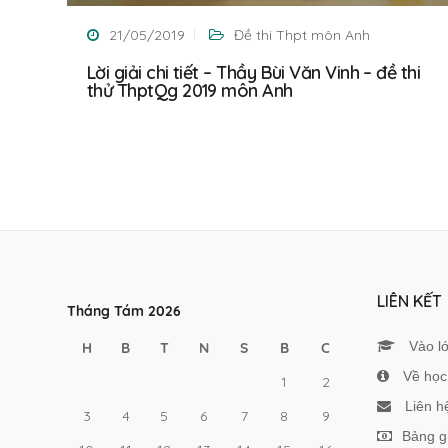
21/05/2019
Đề thi Thpt môn Anh
Lời giải chi tiết – Thầy Bùi Văn Vinh – đề thi
thử ThptQg 2019 môn Anh
LIÊN KẾT
Tháng Tám 2026
Vào l
H
B
T
N
S
B
C
Về học 
1
2
Liên h
3
4
5
6
7
8
9
Bảng g