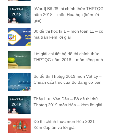
[Word] Bộ đề thi chính thức THPTQG
năm 2018 – môn Hóa học (kèm lời
giải)
30 đề thi học kì 1 – môn toán 11 – có
ma trận kèm lời giải
Lời giải chi tiết bộ đề thi chính thức
THPTQG năm 2018 – môn tiếng anh
Bộ đề thi Thptqg 2019 môn Vật Lý –
Chuẩn cấu trúc của Bộ dạng cơ bản
Thầy Lưu Văn Dầu – Bộ đề thi thử
Thptqg 2019 môn Hóa – kèm lời giải
Đề thi chính thức môn Hóa 2021 –
Kèm đáp án và lời giải