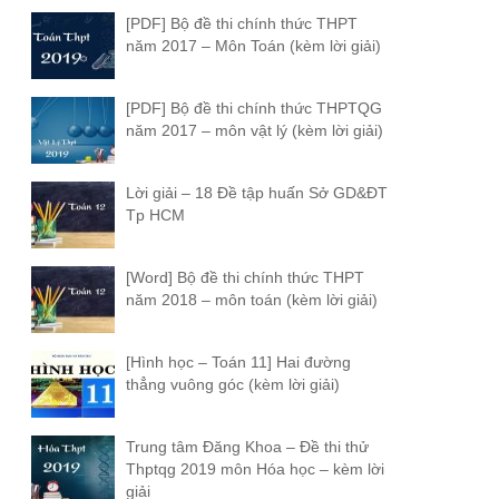
[PDF] Bộ đề thi chính thức THPT
năm 2017 – Môn Toán (kèm lời giải)
[PDF] Bộ đề thi chính thức THPTQG
năm 2017 – môn vật lý (kèm lời giải)
Lời giải – 18 Đề tập huấn Sở GD&ĐT
Tp HCM
[Word] Bộ đề thi chính thức THPT
năm 2018 – môn toán (kèm lời giải)
[Hình học – Toán 11] Hai đường
thẳng vuông góc (kèm lời giải)
Trung tâm Đăng Khoa – Đề thi thử
Thptqg 2019 môn Hóa học – kèm lời
giải