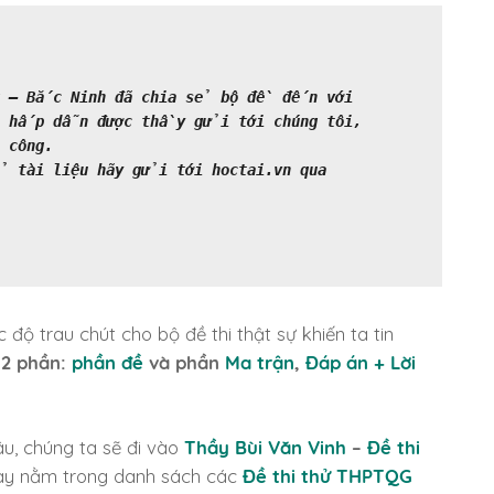
g – Bắc Ninh
đã chia sẻ bộ đề đến với
i hấp dẫn được thầy gửi tới chúng tôi,
 công.
 tài liệu hãy gửi tới hoctai.vn qua
ộ trau chút cho bộ đề thi thật sự khiến ta tin
h
2 phần:
phần đề
và phần
Ma trận
,
Đáp án + Lời
u, chúng ta sẽ đi vào
Thầy Bùi Văn Vinh
–
Đề thi
ày nằm trong danh sách các
Đề thi thử THPTQG