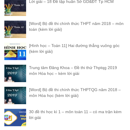
Lời giải – 18 Đề tập huấn Sở GD&ĐT Tp HCM
[Word] Bộ đề thi chính thức THPT năm 2018 – môn
toán (kèm lời giải)
[Hình học – Toán 11] Hai đường thẳng vuông góc
(kèm lời giải)
Trung tâm Đăng Khoa – Đề thi thử Thptqg 2019
môn Hóa học – kèm lời giải
[Word] Bộ đề thi chính thức THPTQG năm 2018 –
môn Hóa học (kèm lời giải)
30 đề thi học kì 1 – môn toán 11 – có ma trận kèm
lời giải