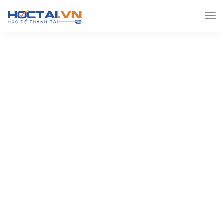
Hoctai.vn
Lớp 10
Lý lớp 10
Powerpoint giảng
dạy – Chương 1 Vật lý 10 nâng cao