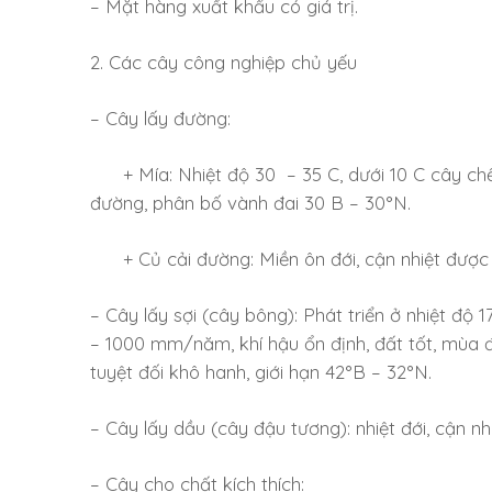
– Mặt hàng xuất khẩu có giá trị.
2. Các cây công nghiệp chủ yếu
– Cây lấy đường:
+ Mía: Nhiệt độ 30 – 35 C, dưới 10 C cây chết, 
đường, phân bố vành đai 30 B – 30°N.
+ Củ cải đường: Miền ôn đới, cận nhiệt được 
– Cây lấy sợi (cây bông): Phát triển ở nhiệt độ 
– 1000 mm/năm, khí hậu ổn định, đất tốt, mùa đ
tuyệt đối khô hanh, giới hạn 42°B – 32°N.
– Cây lấy dầu (cây đậu tương): nhiệt đới, cận nhi
– Cây cho chất kích thích: