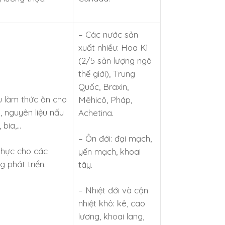
– Các nước sản
xuất nhiều: Hoa Kì
(2/5 sản lượng ngô
thế giới), Trung
Quốc, Braxin,
u làm thức ăn cho
Mêhicô, Pháp,
, nguyên liệu nấu
Achetina.
 bia,…
– Ôn đới: đại mạch,
thực cho các
yến mạch, khoai
 phát triển.
tây.
– Nhiệt đới và cận
nhiệt khô: kê, cao
lương, khoai lang,