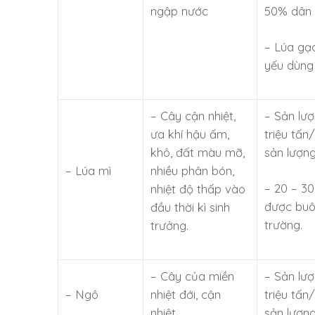
ngập nước
50% dân s
– Lúa gạ
yếu dùng
– Cây cận nhiệt,
– Sản lư
ưa khí hậu ấm,
triệu tấ
khô, đất màu mỡ,
sản lượng
– Lúa mì
nhiều phân bón,
– 20 – 3
nhiệt độ thấp vào
được buôn
đầu thời kì sinh
trường.
trưởng.
– Cây của miền
– Sản lư
– Ngô
nhiệt đới, cận
triệu tấ
nhiệt.
sản lượng