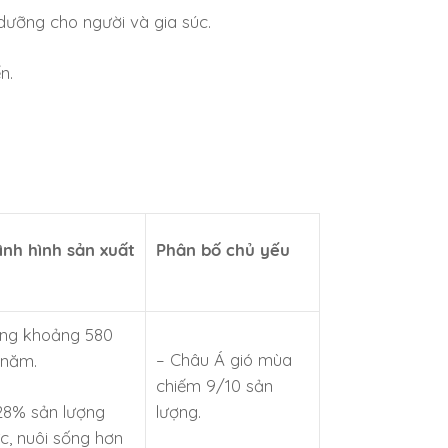
 dưỡng cho người và gia súc.
n.
tình hình sản xuất
Phân bố chủ yếu
ợng khoảng 580
– Châu Á gió mùa
/năm.
chiếm 9/10 sản
28% sản lượng
lượng.
c, nuôi sống hơn