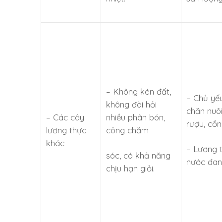
– Không kén đất,
– Chủ yế
không đòi hỏi
chăn nuôi
– Các cây
nhiều phân bón,
rượu, cồn,
lương thực
công chăm
khác
– Lương 
sóc, có khả năng
nước đang
chịu hạn giỏi.