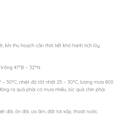
khi thu hoạch cần thời tiết khô hanh tích lũy
trồng 47°B – 32°N.
17 – 30°C, nhiệt độ tốt nhất 25 – 30°C, lượng mưa 800
ông ra quả phải có mưa nhiều, lúc quả chín phải
ệt đới, ôn đới, ưa ẩm, đất tơi xốp, thoát nước.