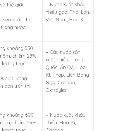
– Nước xuất khẩu
ố thế giới.
nhiều gạo: Thái Lan,
o sản xuất chủ
Việt Nam, Hoa Kì…
 trong nước.
ợng khoảng 550
– Các nước sản
n/năm, chiếm 28%
xuất nhiều: Trung
 lương thực.
Quốc, Ấn Độ, Hoa
Kì, Pháp, Liên Bang
0% sản lượng
Nga, Canada,
 bán trên thị
Oxtrâylia.
ợng khoảng 600
– Nước xuất khẩu
n/năm, chiếm 29%
nhiều: Hoa Kì,
 lương thực.
Canada.