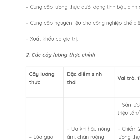
– Cung cấp lương thực dưới dạng tinh bột, dinh
– Cung cấp nguyên liệu cho công nghiệp chế biế
– Xuất khẩu có giá trị.
2. Các cây lương thực chính
Cây lương
Đặc điểm sinh
Vai trò, 
thực
thái
– Sản lư
triệu tấn
– Ưa khí hậu nóng
– Chiếm 
– Lúa gạo
ẩm, chân ruộng
lương thự