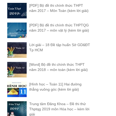
[PDF] Bộ đề thi chính thức THPT
năm 2017 – Môn Toán (kèm lời giải)
[PDF] Bộ đề thi chính thức THPTQG
năm 2017 – môn vật lý (kèm lời giải)
Lời giải – 18 Đề tập huấn Sở GD&ĐT
Tp HCM
[Word] Bộ đề thi chính thức THPT
năm 2018 – môn toán (kèm lời giải)
[Hình học – Toán 11] Hai đường
thẳng vuông góc (kèm lời giải)
Trung tâm Đăng Khoa – Đề thi thử
Thptqg 2019 môn Hóa học – kèm lời
giải