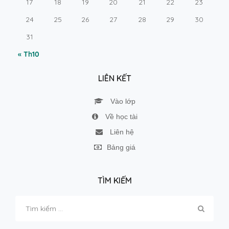
17
18
19
20
21
22
23
24
25
26
27
28
29
30
31
« Th10
LIÊN KẾT
Vào lớp
Về học tài
Liên hệ
Bảng giá
TÌM KIẾM
Tìm
kiếm
cho: