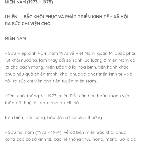
MIỀN NAM (1973 – 1975)
I.MIỀN BẮC KHÔI PHỤC VÀ PHÁT TRIỂN KINH TẾ – XÃ HỘI,
RA SỨC CHI VIỆN CHO
MIỀN NAM
– Sau Hiệp định Pa-ri năm 1973 về Việt Nam, quân Mĩ buộc phải
rút khỏi nước ta, làm thay đối so sánh lực lượng ở miền Nam có
lợi cho cách mạng. Miền Bắc trở lại hoà bình, tiến hành khắc
phục hậu quả chiến tranh, khôi phục và phát triển kinh tê – xã
hội, ra sức chi viện cho tiền tuyến miền Nam.
-Đến cuối tháng 6 – 1973, miền Bắc căn bản hoàn thành việc
tháo gỡ thuỷ lôi, bom mìn do Mĩ thả
trên biển, trên sông, bảo đảm đi lại bình thường.
– Sau hai năm (1973 – 1974), về cơ bản miền Bắc khôi phục
xong các cơ sở kinh tế, các hệ thống thuỷ nông, mạng lưới giao