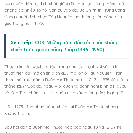
của quân dân ta, địch chốt giữ ở đây một lực lượng mỏng, bố
phòng có nhiều sơ hở. Căn cứ vào đó, Bộ Chính trị Trung ương
Đảng quyết định chọn Tây Nguyên làm hướng tiến công chủ
yếu trong năm 1975.
Xem tiếp:
CĐ8. Những năm đầu của cuộc kháng
chiến toàn quốc chống Pháp (1946 - 1950)
Thực hiện kế hoạch, ta tập trung chủ lực mạnh với vũ khí kĩ
thuật hiện đại, mở chiến dịch quy mô lớn ở Tây Nguyên. Trận
then chốt mở màn ở Buôn Mê Thuột ngày 10 -3 – 1975 đã giành
thắng lợi, (trước đó, ngày 4-3, quân ta đánh nghi binh ở Plâycu
và Kon Turn nhằm thu hút quân địch vào hướng đó). Ngày 12
– 3 – 1975, địch phản công chiếm lại Buôn Mê Thuột nhưng
không thành.
Sau hai đòn ở Buôn Ma Thuột (vào các ngày 10 và 12-3), hệ