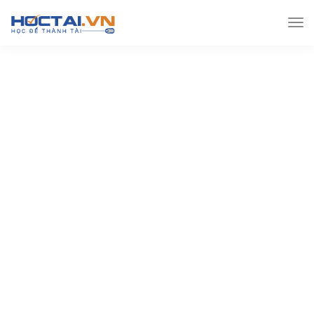
Hoctai.vn
Lớp 12
Sử lớp 12
CĐ13: Khôi phục và
phát triển kinh tế-xã hội miền bắc, giải phóng hoàn toàn