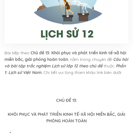
Bài tiếp theo
Chủ đề 13: Khôi phục và phát triển kinh tế-xã hội
miền bắc, giải phóng hoàn toàn
, nằm trong chuyên đề
Câu hỏi
và bài tập trắc nghiệm Lịch sử lớp 12 theo chủ đề
thuộc
Phần
1: Lịch sử Việt Nam.
Chi tiết vui lòng tham khảo link bên dưới:
CHỦ ĐỀ 13:
KHÔI PHỤC VÀ PHÁT TRIỂN KINH TẾ-XÃ HỘI MIỀN BẮC, GIẢI
PHÓNG HOÀN TOÀN