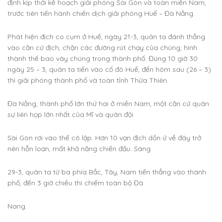
định kịp thời kế hoạch giải phóng Sài Gòn và toàn miền Nam,
trước tiên tiến hành chiến dịch giải phóng Huế – Đà Nằng.
Phát hiện địch co cụm ở Huế, ngày 21-3, quân ta đánh thẳng
vào căn cứ địch, chặn các đường rút chạy của chúng, hình
thành thế bao vây chúng trong thành phố. Đúng 10 giờ 30
ngày 25 – 3, quân ta tiến vào cố đô Huế, đến hôm sau (26 – 3)
thì giải phóng thành phố và toàn tỉnh Thừa Thiên.
Đà Nằng, thành phố lớn thứ hai ở miền Nam, một căn cứ quân
sự liên họp lớn nhất của Mĩ và quân đội
Sài Gòn rơi vào thế cô lập. Hơn 10 vạn địch dồn ứ về đây trở
nên hỗn loạn, mất khả năng chiến đấu. Sáng
29-3, quân ta từ ba phía Bắc, Tây, Nam tiến thẳng vào thành
phố, đến 3 giờ chiều thì chiếm toàn bộ Đà
Nang.