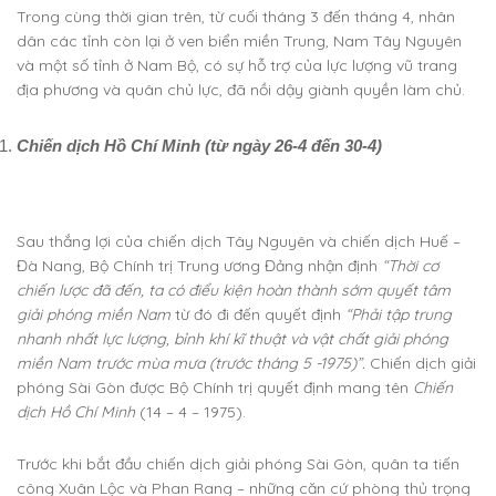
Trong cùng thời gian trên, từ cuối tháng 3 đến tháng 4, nhân
dân các tỉnh còn lại ở ven biển miền Trung, Nam Tây Nguyên
và một số tỉnh ở Nam Bộ, có sự hỗ trợ của lực lượng vũ trang
địa phương và quân chủ lực, đã nồi dậy giành quyền làm chủ.
Chiến dịch Hồ Chí Minh (từ ngày 26-4 đến 30-4)
Sau thắng lợi của chiến dịch Tây Nguyên và chiến dịch Huế –
Đà Nang, Bộ Chính trị Trung ương Đảng nhận định
“Thời cơ
chiến lược đã đến, ta có điểu kiện hoàn thành sớm quyết tâm
giải phóng miền Nam
từ đó đi đến quyết định
“Phải tập trung
nhanh nhất lực lượng, bỉnh khí kĩ thuật và vật chất giải phóng
miền Nam trước mùa mưa (trước tháng 5 -1975)”.
Chiến dịch giải
phóng Sài Gòn được Bộ Chính trị quyết định mang tên
Chiến
dịch Hồ Chí Minh
(14 – 4 – 1975).
Trước khi bắt đầu chiến dịch giải phóng Sài Gòn, quân ta tiến
công Xuân Lộc và Phan Rang – những căn cứ phòng thủ trọng