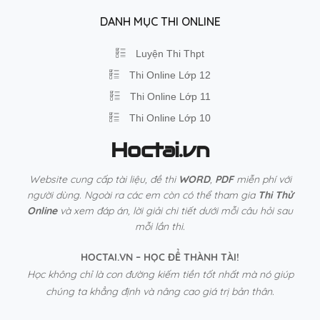
DANH MỤC THI ONLINE
Luyện Thi Thpt
Thi Online Lớp 12
Thi Online Lớp 11
Thi Online Lớp 10
Hoctai.vn
Website cung cấp tài liệu, đề thi
WORD
,
PDF
miễn phí với
người dùng. Ngoài ra các em còn có thể tham gia
Thi Thử
Online
và xem đáp án, lời giải chi tiết dưới mỗi câu hỏi sau
mỗi lần thi.
HOCTAI.VN – HỌC ĐỂ THÀNH TÀI!
Học không chỉ là con đường kiếm tiền tốt nhất mà nó giúp
chúng ta khẳng định và nâng cao giá trị bản thân.