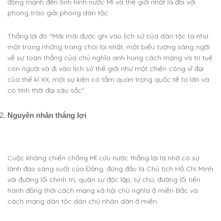
động mạnh đến tình hình nước Mĩ và thế giới nhất là đối với
phong trào giải phóng dân tộc.
Thắng lợi đó “Mãi mãi được ghi vào lịch sử của dân tộc ta như
một trong những trang chói lọi nhất, một biểu tượng sáng ngời
về sự toàn thắng của chủ nghĩa anh hùng cách mạng và trí tuệ
con người và đi vào lịch sử thế giới như một chiến công vĩ đại
của thế kỉ XX, một sự kiện có tầm quan trọng quốc tế to lớn và
có tính thời đại sâu sắc”.
Nguyên nhân thắng lợi
Cuộc kháng chiến chống Mĩ cứu nước thắng lợi là nhờ có sự
lãnh đạo sáng suốt của Đảng, đứng đầu là Chủ tịch Hồ Chí Minh
với đường lối chính trị, quân sự độc lập, tự chủ; đường lối tiến
hành đồng thời cách mạng xã hội chủ nghĩa ở miền Bắc và
cách mạng dân tộc dân chủ nhân dân ở miền