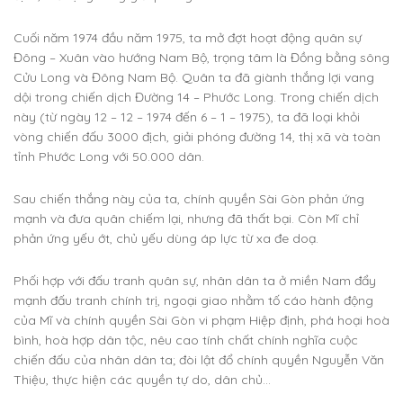
Cuối năm 1974 đầu năm 1975, ta mở đợt hoạt động quân sự
Đông – Xuân vào hướng Nam Bộ, trọng tâm là Đồng bằng sông
Cửu Long và Đông Nam Bộ. Quân ta đã giành thắng lợi vang
dội trong chiến dịch Đường 14 – Phước Long. Trong chiến dịch
này (từ ngày 12 – 12 – 1974 đến 6 – 1 – 1975), ta đã loại khỏi
vòng chiến đấu 3000 địch, giải phóng đường 14, thị xã và toàn
tỉnh Phước Long với 50.000 dân.
Sau chiến thắng này của ta, chính quyền Sài Gòn phản ứng
mạnh và đưa quân chiếm lại, nhưng đã thất bại. Còn Mĩ chỉ
phản ứng yếu ớt, chủ yếu dùng áp lực từ xa đe doạ.
Phối hợp với đấu tranh quân sự, nhân dân ta ở miền Nam đẩy
mạnh đấu tranh chính trị, ngoại giao nhằm tố cáo hành động
của Mĩ và chính quyền Sài Gòn vi phạm Hiệp định, phá hoại hoà
bình, hoà hợp dân tộc, nêu cao tính chất chính nghĩa cuộc
chiến đấu của nhân dân ta; đòi lật đổ chính quyền Nguyễn Văn
Thiệu, thực hiện các quyền tự do, dân chủ…