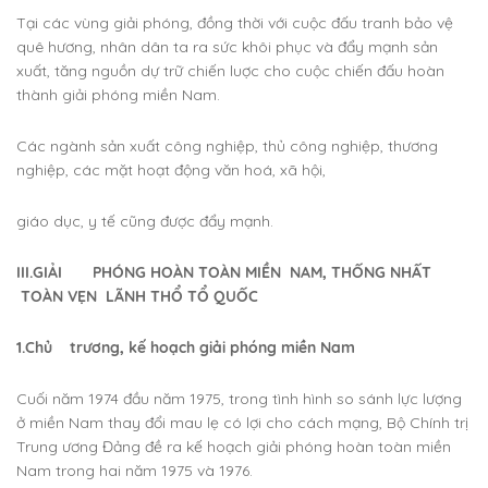
Tại các vùng giải phóng, đồng thời với cuộc đấu tranh bảo vệ
quê hương, nhân dân ta ra sức khôi phục và đẩy mạnh sản
xuất, tăng nguồn dự trữ chiến luợc cho cuộc chiến đấu hoàn
thành giải phóng miền Nam.
Các ngành sản xuất công nghiệp, thủ công nghiệp, thương
nghiệp, các mặt hoạt động văn hoá, xã hội,
giáo dục, y tế cũng được đẩy mạnh.
III.GIẢI PHÓNG HOÀN TOÀN MIỀN NAM, THỐNG NHẤT
TOÀN VẸN LÃNH THỔ TỔ QUỐC
1.Chủ trương, kế hoạch giải phóng miền Nam
Cuối năm 1974 đầu năm 1975, trong tình hình so sánh lực lượng
ở miền Nam thay đổi mau lẹ có lợi cho cách mạng, Bộ Chính trị
Trung ương Đảng đề ra kế hoạch giải phóng hoàn toàn miền
Nam trong hai năm 1975 và 1976.