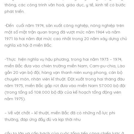
thông, các công trình văn hoá, giáo dục, y tế, kinh tế có bước
phát triển.
-Đến cuối năm 1974, sản xuất công nghiệp, nông nghiệp trên
một số mặt trận quan trọng đã vượt mức năm 1964 và năm
1971 là hai năm đạt mức cao nhất trong 20 năm xây dựng chủ
nghĩa xã hội ở miền Bắc.
-Thực hiện nghĩa vụ hậu phương, trong hai năm 1973 – 1974,
miền Bắc đưa vào chiên trường miền Nam, Cam-pu-chia, Lào
gần 20 vạn bộ đội, hàng vạn thanh niên xung phong, cán bộ
chuyên môn, nhân viên kĩ thuật. Đột xuất trong hai tháng đâu
năm 1975, miền Bắc gấp rút đưa vào miền Nam 57.000 bộ đội
(trong tổng số 108.000 bộ đội của kế hoạch tổng động viên
năm 1975).
– Về vật chất – kĩ thuật, miền Bắc đã có những nỗ lực phi
thường, đáp ứng đầy đủ và kịp thời nhu
cầu to lớn và cấp bách của cuộc tổng tiến công chiến lược ở