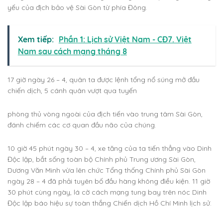
yếu của địch bảo vệ Sài Gòn từ phía Đông.
Xem tiếp:
Phần 1: Lịch sử Việt Nam - CĐ7. Việt
Nam sau cách mạng tháng 8
17 giờ ngày 26 – 4, quân ta được lệnh tổng nổ súng mở đầu
chiến dịch, 5 cánh quân vượt qua tuyến
phòng thủ vòng ngoài của địch tiến vào trung tâm Sài Gòn,
đánh chiếm các cơ quan đầu não của chúng.
10 giờ 45 phút ngày 30 – 4, xe tăng của ta tiến thẳng vào Dinh
Độc lập, bắt sống toàn bộ Chính phủ Trung ương Sài Gòn,
Dương Văn Minh vừa lên chức Tổng thống Chính phủ Sài Gòn
ngày 28 – 4 đã phải tuyên bố đầu hàng không điều kiện. 11 giờ
30 phút cùng ngày, lá cờ cách mạng tung bay trên nóc Dinh
Độc lập báo hiệu sự toàn thắng Chiến dịch Hồ Chí Minh lịch sử.