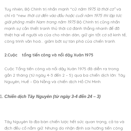
Tuy nhiên, Bộ Chính trị nhấn mạnh “cử
năm 1975 là thời cơ”
và
chỉ rõ “new
thời cơ đến vào đầu hoặc cuối năm 1975 thì lập tức
giải phỏng miền Nam trong năm 1975
Bộ Chính trị cũng nhấn
mạnh sự cần thiết tranh thủ thời cơ đánh thắng nhanh để đỡ
thiệt hại về người và của cho nhân dân, giữ gìn tốt cơ sở kinh tế,
công trình văn hoá… giảm bớt sự tàn phá của chiến tranh.
2.Cuộc tổng tiến công và nổi dậy Xuân 1975
Cuộc Tổng tiến công và nổi dậy Xuân 1975 đã diễn ra trong
gần 2 tháng (từ ngày 4-3 đến 2 – 5) qua ba chiến dịch lớn: Tây
Nguyên, Huế – Đà Nằng và chiến dịch Hồ Chí Minh.
Chiến dịch Tây Nguyên (từ ngày 3-4 đến 24 – 3)
Tây Nguyên là địa bàn chiến lược hết sức quan trọng, cả ta và
địch đều cố nắm giữ. Nhưng do nhận định sai hướng tiến công