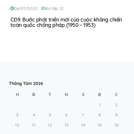
06/01/2022
Sử lớp 12
CĐ9. Bước phát triển mới của cuộc kháng chiến
toàn quốc chống pháp (1950 – 1953)
Tháng Tám 2026
H
B
T
N
S
B
C
1
2
3
4
5
6
7
8
9
10
11
12
13
14
15
16