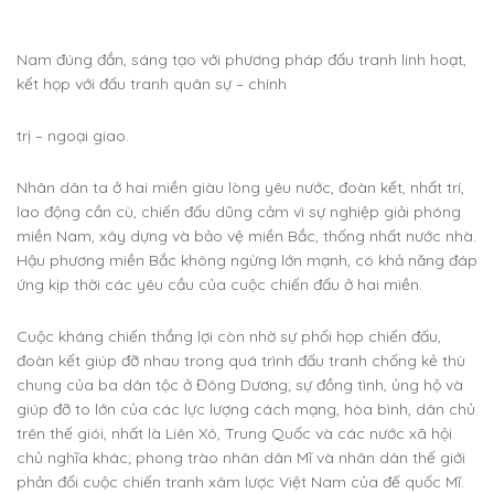
Nam đúng đắn, sáng tạo với phương pháp đấu tranh linh hoạt,
kết họp với đấu tranh quân sự – chính
trị – ngoại giao.
Nhân dân ta ở hai miền giàu lòng yêu nước, đoàn kết, nhất trí,
lao động cần cù, chiến đấu dũng cảm vì sự nghiệp giải phóng
miền Nam, xây dựng và bảo vệ miền Bắc, thống nhất nước nhà.
Hậu phương miền Bắc không ngừng lớn mạnh, có khả năng đáp
ứng kịp thời các yêu cầu của cuộc chiến đấu ở hai miền.
Cuộc kháng chiến thắng lợi còn nhờ sự phối họp chiến đấu,
đoàn kết giúp đỡ nhau trong quá trình đấu tranh chống kẻ thù
chung của ba dân tộc ở Đông Dương; sự đồng tình, ủng hộ và
giúp đỡ to lớn của các lực lượng cách mạng, hòa bình, dân chủ
trên thế giói, nhất là Liên Xô, Trung Quốc và các nước xã hội
chủ nghĩa khác; phong trào nhân dân Mĩ và nhân dân thế giới
phản đối cuộc chiến tranh xâm lược Việt Nam của đế quốc Mĩ.