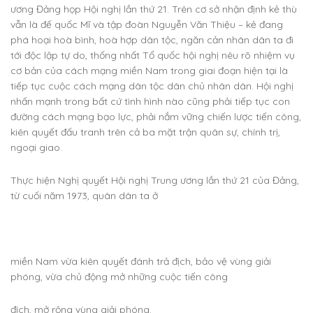
ương Đảng họp Hội nghị lần thứ 21. Trên cơ sở nhận định kẻ thù
vẫn là đế quốc Mĩ và tập đoàn Nguyễn Văn Thiệu – kẻ đang
phá hoại hoà bình, hoà hợp dân tộc, ngăn cản nhân dân ta đi
tới độc lập tự do, thống nhất Tổ quốc hội nghị nêu rõ nhiệm vụ
cơ bản của cách mạng miền Nam trong giai đoạn hiện tại là
tiếp tục cuộc cách mạng dân tộc dân chủ nhân dân. Hội nghị
nhấn mạnh trong bất cứ tình hình nào cũng phải tiếp tục con
đường cách mạng bạo lực, phải nắm vững chiến lược tiến công,
kiên quyết đấu tranh trên cả ba mặt trận quân sự, chính trị,
ngoại giao.
Thực hiện Nghị quyết Hội nghị Trung ương lần thứ 21 của Đảng,
từ cuối năm 1973, quân dân ta ở
miền Nam vừa kiên quyết đánh trả địch, bảo vệ vùng giải
phóng, vừa chủ động mở những cuộc tiến công
địch, mở rộng vùng giải phóng.