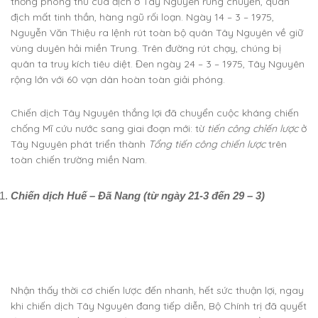
thống phòng thủ của địch ở Tây Nguyên rung chuyển, quân
địch mất tinh thần, hàng ngũ rối loạn. Ngày 14 – 3 – 1975,
Nguyễn Văn Thiệu ra lệnh rút toàn bộ quân Tây Nguyên về giữ
vùng duyên hải miền Trung. Trên đường rút chạy, chúng bị
quân ta truy kích tiêu diệt. Đen ngày 24 – 3 – 1975, Tây Nguyên
rộng lớn với 60 vạn dân hoàn toàn giải phóng.
Chiến dịch Tây Nguyên thắng lợi đã chuyển cuộc kháng chiến
chống Mĩ cứu nước sang giai đoạn mới: từ
tiến công chỉến lược
ở
Tây Nguyên phát triển thành
Tổng tiến công chiến lược
trên
toàn chiến trường miền Nam.
Chiến dịch Huế – Đã Nang (từ ngày 21-3 đến 29 – 3)
Nhận thấy thời cơ chiến lược đến nhanh, hết sức thuận lợi, ngay
khi chiến dịch Tây Nguyên đang tiếp diễn, Bộ Chính trị đã quyết