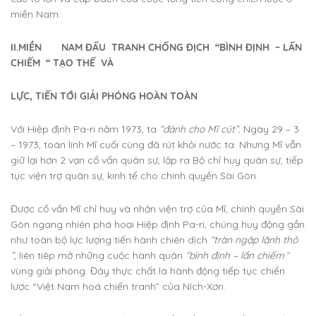
miền Nam.
II.MIỀN NAM ĐẤU TRANH CHỐNG ĐỊCH “BÌNH ĐỊNH – LẤN
CHIẾM “ TẠO THẾ VÀ
LỰC, TIẾN TỚI GIẢI PHÓNG HOÀN TOÀN
Với Hiệp định Pa-ri năm 1973, ta
“đánh cho Mĩ cút”.
Ngày 29 – 3
– 1973, toán lính Mĩ cuối cùng đã rút khỏi nước ta. Nhưng Mĩ vẫn
giữ lại hơn 2 vạn cố vấn quân sự, lập ra Bộ chỉ huy quân sự, tiếp
tục viện trợ quân sự, kinh tế cho chính quyền Sài Gòn.
Được cố vấn Mĩ chỉ huy và nhận viện trợ của Mĩ, chính quyền Sài
Gòn ngang nhiên phá hoại Hiệp định Pa-ri, chúng huy động gần
như toàn bộ lực lượng tiến hành chiên dịch
“tràn ngập lãnh thô
”,
liên tiêp mở những cuộc hành quân
“bình định – lấn chiếm
”
vùng giải phóng. Đây thực chất là hành động tiếp tục chiến
lược “Việt Nam hoá chiến tranh” của Ních-Xơn.