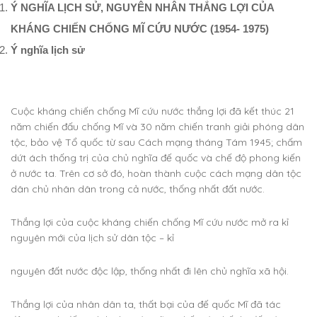
Ý NGHĨA LỊCH SỬ, NGUYÊN NHÂN THẮNG LỢI CỦA
KHÁNG CHIẾN CHỐNG MĨ CỨU NƯỚC (1954- 1975)
Ý nghĩa lịch sử
Cuộc kháng chiến chống Mĩ cứu nước thắng lợi đã kết thúc 21
năm chiến đấu chống Mĩ và 30 năm chiến tranh giải phóng dân
tộc, bảo vệ Tổ quốc từ sau Cách mạng tháng Tám 1945; chấm
dứt ách thống trị của chủ nghĩa đế quốc và chế độ phong kiến
ở nước ta. Trên cơ sở đó, hoàn thành cuộc cách mạng dân tộc
dân chủ nhân dân trong cả nước, thống nhất đất nước.
Thắng lợi của cuộc kháng chiến chống Mĩ cứu nước mở ra kỉ
nguyên mới của lịch sử dân tộc – kỉ
nguyên đất nước độc lập, thống nhất đi lên chủ nghĩa xã hội.
Thắng lợi của nhân dân ta, thất bại của đế quốc Mĩ đã tác