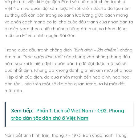
Về phía ta, việc kí Hiệp định Pa-ri về chấm dứt chiến tranh ở
Việt Nam và quân đội xâm lược Mĩ rút khỏi nước ta đã tạo nên
sự thay đổi căn bản trong so sánh lực lượng giữa cách mạng
và phản cách mạng có lợi cho cuộc đấu tranh của nhân dân ta
ở miền Nam theo chiều hướng chống âm mưu và hành động
mới của Mĩ và chính quyền Sài Gòn.
Trong cuộc đấu tranh chống địch
“bình định – ỉấn chiếm”,
chống
âm mưu
“tràn ngập lãnh thổ”
của chúng vào những tháng đầu
năm sau khi kí hiệp định, quân dân ta đã đạt được một số kết
quả nhất định. Nhưng do không đánh giá hết âm mưu phá hoại
Hiệp định của địch, do quá nhấn mạnh đến hoà bình, hoà hợp
dân tộc… nên trên một số địa bàn quan trọng, ta bị mất đất,
mất dân.
Xem tiếp:
Phần 1: Lịch sử Việt Nam - CĐ2. Phong
trào dân tộc dân chủ ở Việt Nam
Nắm bắt tình hình trên, tháng 7 – 1973, Ban chấp hành Trung