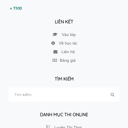
« Th10
LIÊN KẾT
Vào lớp
Về học tài
Liên hệ
Bảng giá
TÌM KIẾM
Tìm
kiếm
cho:
DANH MỤC THI ONLINE
Luyện Thi Thpt