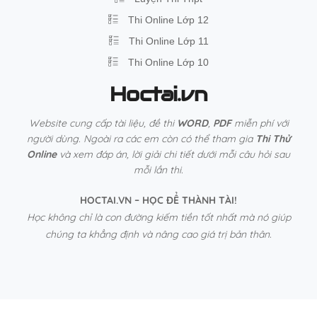
Thi Online Lớp 12
Thi Online Lớp 11
Thi Online Lớp 10
Hoctai.vn
Website cung cấp tài liệu, đề thi
WORD
,
PDF
miễn phí với
người dùng. Ngoài ra các em còn có thể tham gia
Thi Thử
Online
và xem đáp án, lời giải chi tiết dưới mỗi câu hỏi sau
mỗi lần thi.
HOCTAI.VN – HỌC ĐỂ THÀNH TÀI!
Học không chỉ là con đường kiếm tiền tốt nhất mà nó giúp
chúng ta khẳng định và nâng cao giá trị bản thân.