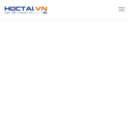
Hoctai.vn
Lớp 12
Toán lớp 12
30 đề thi học kì 1 –
môn toán 12 – có ma trận kèm lời giải