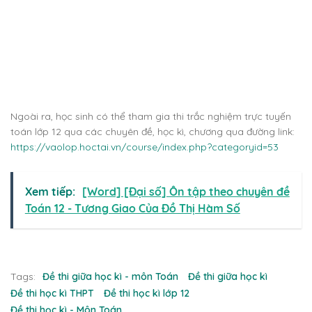
Ngoài ra, học sinh có thể tham gia thi trắc nghiệm trực tuyến
toán lớp 12 qua các chuyên đề, học kì, chương qua đường link:
https://vaolop.hoctai.vn/course/index.php?categoryid=53
Xem tiếp:
[Word] [Đại số] Ôn tập theo chuyên đề
Toán 12 - Tương Giao Của Đồ Thị Hàm Số
Tags:
Đề thi giữa học kì - môn Toán
Đề thi giữa học kì
Đề thi học kì THPT
Đề thi học kì lớp 12
Đề thi học kì - Môn Toán