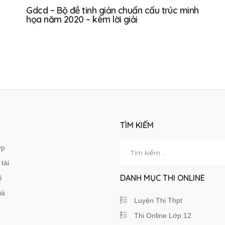
Gdcd – Bộ đề tinh giản chuẩn cấu trúc minh
họa năm 2020 – kèm lời giải
TÌM KIẾM
Tìm
ớp
kiếm
tài
cho:
DANH MỤC THI ONLINE
ệ
iá
Luyện Thi Thpt
Thi Online Lớp 12