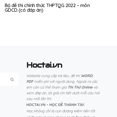
Bộ đề thi chính thức THPTQG 2022 – môn
GDCD (có đáp án)
Hoctai.vn
Website cung cấp tài liệu, đề thi
WORD
,
PDF
miễn phí với người dùng. Ngoài ra các
em còn có thể tham gia
Thi Thử Online
và
xem đáp án, lời giải chi tiết dưới mỗi câu hỏi
sau mỗi lần thi.
HOCTAI.VN – HỌC ĐỂ THÀNH TÀI!
Học không chỉ là con đường kiếm tiền tốt