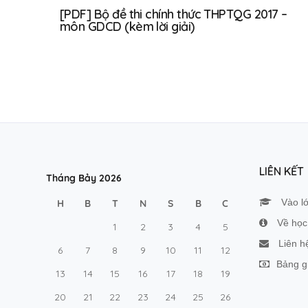
[PDF] Bộ đề thi chính thức THPTQG 2017 –
môn GDCD (kèm lời giải)
LIÊN KẾT
Tháng Bảy 2026
Vào l
H
B
T
N
S
B
C
Về học 
1
2
3
4
5
Liên h
6
7
8
9
10
11
12
Bảng g
13
14
15
16
17
18
19
20
21
22
23
24
25
26