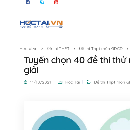
Hoctai.vn
Đề thi THPT
Đề thi Thpt môn GDCD
Tuyển chọn 40 đề thi thử 
giải
11/10/2021
Học Tài
Đề thi Thpt môn 