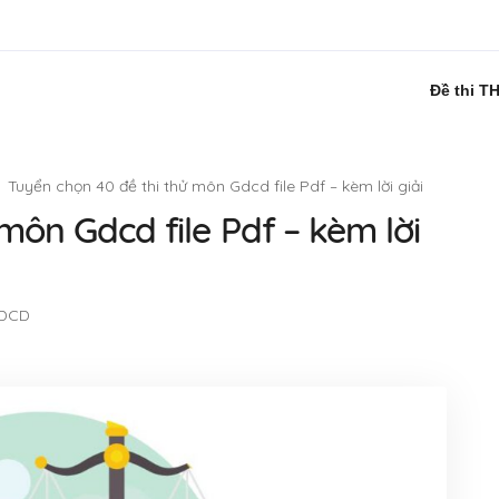
Đề thi T
Tuyển chọn 40 đề thi thử môn Gdcd file Pdf – kèm lời giải
môn Gdcd file Pdf – kèm lời
GDCD