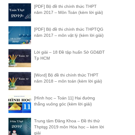
[PDF] Bộ đề thi chính thức THPT
năm 2017 – Môn Toán (kèm lời giải)
[PDF] Bộ đề thi chính thức THPTQG
năm 2017 – môn vật lý (kèm lời giải)
Lời giải – 18 Đề tập huấn Sở GD&ĐT
Tp HCM
[Word] Bộ đề thi chính thức THPT
năm 2018 – môn toán (kèm lời giải)
[Hình học – Toán 11] Hai đường
thẳng vuông góc (kèm lời giải)
Trung tâm Đăng Khoa – Đề thi thử
Thptqg 2019 môn Hóa học – kèm lời
giải