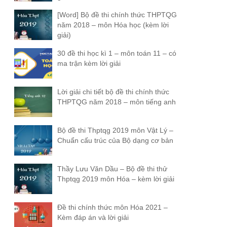
[Word] Bộ đề thi chính thức THPTQG
năm 2018 – môn Hóa học (kèm lời
giải)
30 đề thi học kì 1 – môn toán 11 – có
ma trận kèm lời giải
Lời giải chi tiết bộ đề thi chính thức
THPTQG năm 2018 – môn tiếng anh
Bộ đề thi Thptqg 2019 môn Vật Lý –
Chuẩn cấu trúc của Bộ dạng cơ bản
Thầy Lưu Văn Dầu – Bộ đề thi thử
Thptqg 2019 môn Hóa – kèm lời giải
Đề thi chính thức môn Hóa 2021 –
Kèm đáp án và lời giải