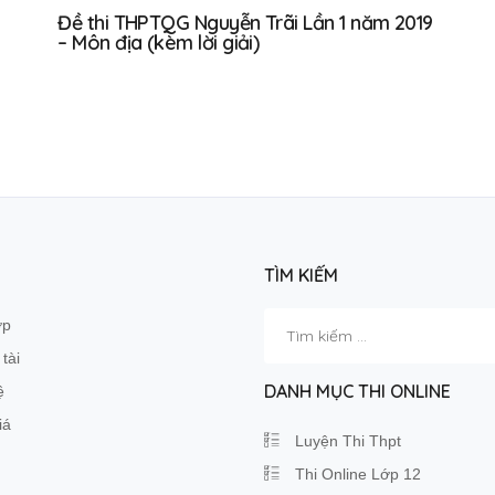
Đề thi THPTQG Nguyễn Trãi Lần 1 năm 2019
– Môn địa (kèm lời giải)
TÌM KIẾM
Tìm
ớp
kiếm
tài
cho:
DANH MỤC THI ONLINE
ệ
iá
Luyện Thi Thpt
Thi Online Lớp 12