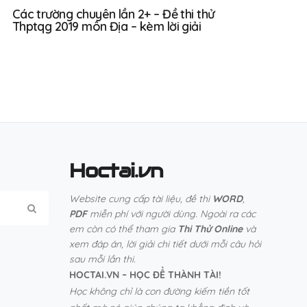
Các trường chuyên lần 2+ – Đề thi thử
Thptqg 2019 môn Địa – kèm lời giải
Hoctai.vn
Website cung cấp tài liệu, đề thi
WORD
,
PDF
miễn phí với người dùng. Ngoài ra các
em còn có thể tham gia
Thi Thử Online
và
xem đáp án, lời giải chi tiết dưới mỗi câu hỏi
sau mỗi lần thi.
HOCTAI.VN – HỌC ĐỂ THÀNH TÀI!
Học không chỉ là con đường kiếm tiền tốt