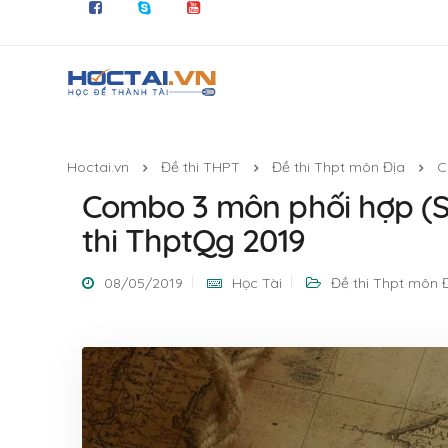
Hoctai.vn
Đề thi THPT
Đề thi Thpt môn Địa
C
Combo 3 môn phối hợp (Sử
thi ThptQg 2019
08/05/2019
Học Tài
Đề thi Thpt môn 