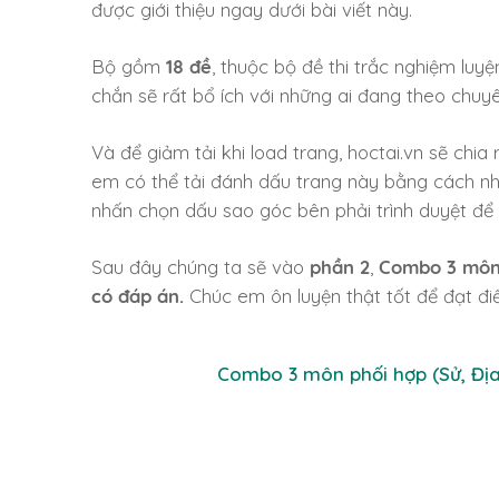
được giới thiệu ngay dưới bài viết này.
Bộ gồm
18 đề
, thuộc bộ đề thi trắc nghiệm lu
chắn sẽ rất bổ ích với những ai đang theo chu
Và để giảm tải khi load trang, hoctai.vn sẽ chia
em có thể tải đánh dấu trang này bằng cách 
nhấn chọn dấu sao góc bên phải trình duyệt để 
Sau đây chúng ta sẽ vào
phần 2
,
Combo 3 môn 
có đáp án.
Chúc em ôn luyện thật tốt để đạt đi
Combo 3 môn phối hợp (Sử, Địa