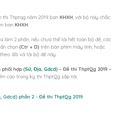
yện thi Thptqg năm 2019 ban
KHXH
, với bộ này chắc
yên ban
KHXH
.
 ra làm 2 phần, nếu chưa thể tải hết toàn bộ đề, các
nhấn chọn
(Ctr + D)
trên bàn phím máy tính, hoặc
theo dõi và tải bộ đề này.
phối hợp (
Sử
,
Địa
,
Gdcd
) – Đề thi ThptQg 2019 –
ểm cao trong kỳ thi ThptQg sắp tới.
, Gdcd) phần 2 - Đề thi ThptQg 2019