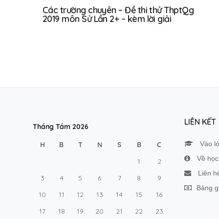
Các trường chuyên – Đề thi thử ThptQg
2019 môn Sử Lần 2+ – kèm lời giải
LIÊN KẾT
Tháng Tám 2026
Vào l
H
B
T
N
S
B
C
Về học 
1
2
Liên h
3
4
5
6
7
8
9
Bảng g
10
11
12
13
14
15
16
17
18
19
20
21
22
23