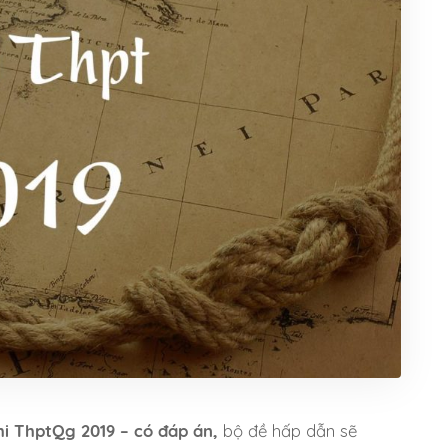
hi ThptQg 2019 – có đáp án,
bộ đề hấp dẫn sẽ