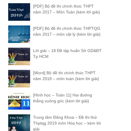
[PDF] Bộ đề thi chính thức THPT
năm 2017 – Môn Toán (kèm lời giải)
[PDF] Bộ đề thi chính thức THPTQG
năm 2017 – môn vật lý (kèm lời giải)
Lời giải – 18 Đề tập huấn Sở GD&ĐT
Tp HCM
[Word] Bộ đề thi chính thức THPT
năm 2018 – môn toán (kèm lời giải)
[Hình học – Toán 11] Hai đường
thẳng vuông góc (kèm lời giải)
Trung tâm Đăng Khoa – Đề thi thử
Thptqg 2019 môn Hóa học – kèm lời
giải