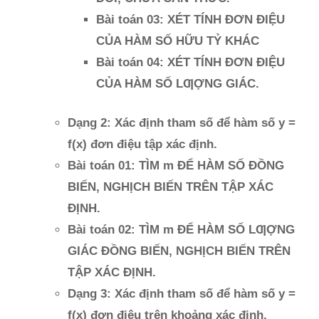
Bài toán 03: XÉT TÍNH ĐƠN ĐIỆU
CỦA HÀM SỐ HỮU TỶ KHÁC
Bài toán 04: XÉT TÍNH ĐƠN ĐIỆU
CỦA HÀM SỐ LƢỢNG GIÁC.
Dạng 2: Xác định tham số để hàm số y =
f(x) đơn điệu tập xác định.
Bài toán 01: TÌM m ĐỂ HÀM SỐ ĐỒNG
BIẾN, NGHỊCH BIẾN TRÊN TẬP XÁC
ĐỊNH.
Bài toán 02: TÌM m ĐỂ HÀM SỐ LƢỢNG
GIÁC ĐỒNG BIẾN, NGHỊCH BIẾN TRÊN
TẬP XÁC ĐỊNH.
Dạng 3: Xác định tham số để hàm số y =
f(x) đơn điệu trên khoảng xác định.