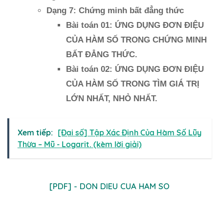
Dạng 7: Chứng minh bất đẳng thức
Bài toán 01: ỨNG DỤNG ĐƠN ĐIỆU
CỦA HÀM SỐ TRONG CHỨNG MINH
BẤT ĐẲNG THỨC.
Bài toán 02: ỨNG DỤNG ĐƠN ĐIỆU
CỦA HÀM SỐ TRONG TÌM GIÁ TRỊ
LỚN NHẤT, NHỎ NHẤT.
Xem tiếp:
[Đại số] Tập Xác Định Của Hàm Số Lũy
Thừa – Mũ - Logarit. (kèm lời giải)
[PDF] - DON DIEU CUA HAM SO