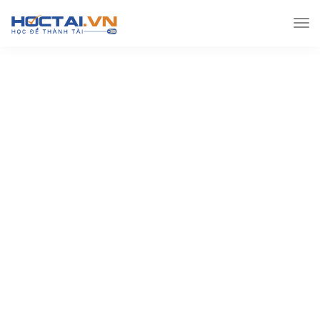
Hoctai.vn
Lớp 12
Toán lớp 12
[PDF] [Đại số] Ôn
tập theo chuyên đề Toán 12 -Đơn Điệu Của Hàm Số