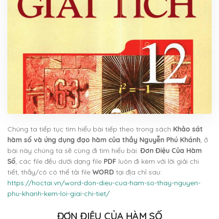
Chúng ta tiếp tục tìm hiểu bài tiếp theo trong sách
Khảo sát
hàm số và ứng dụng đạo hàm của thầy Nguyễn Phú Khánh
, ở
bài này chúng ta sẽ cùng đi tìm hiểu bài:
Đơn Điệu Của Hàm
Số
, các file đều dưới dạng file
PDF
luôn đi kèm với lời giải chi
tiết, thầy/cô có thể tải file
WORD
tại địa chỉ sau:
https://hoctai.vn/word-don-dieu-cua-ham-so-thay-nguyen-
phu-khanh-kem-loi-giai-chi-tiet/
ĐƠN ĐIỆU CỦA HÀM SỐ