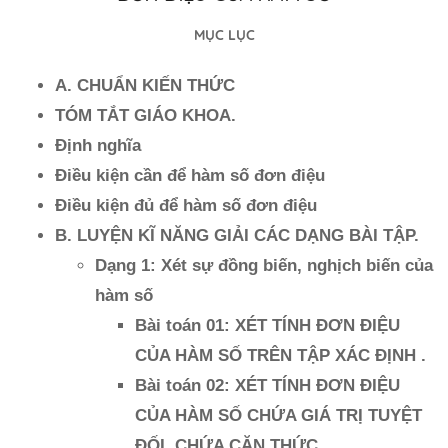
MỤC LỤC
A. CHUẨN KIẾN THỨC
TÓM TẮT GIÁO KHOA.
Định nghĩa
Điều kiện cần để hàm số đơn điệu
Điều kiện đủ để hàm số đơn điệu
B. LUYỆN KĨ NĂNG GIẢI CÁC DẠNG BÀI TẬP.
Dạng 1: Xét sự đồng biến, nghịch biến của
hàm số
Bài toán 01: XÉT TÍNH ĐƠN ĐIỆU
CỦA HÀM SỐ TRÊN TẬP XÁC ĐỊNH .
Bài toán 02: XÉT TÍNH ĐƠN ĐIỆU
CỦA HÀM SỐ CHỨA GIÁ TRỊ TUYỆT
ĐỐI, CHỨA CĂN THỨC.