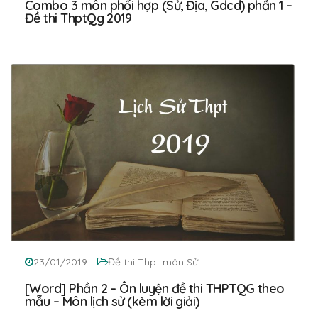
Combo 3 môn phối hợp (Sử, Địa, Gdcd) phần 1 –
Đề thi ThptQg 2019
23/01/2019
Đề thi Thpt môn Sử
[Word] Phần 2 – Ôn luyện đề thi THPTQG theo
mẫu – Môn lịch sử (kèm lời giải)