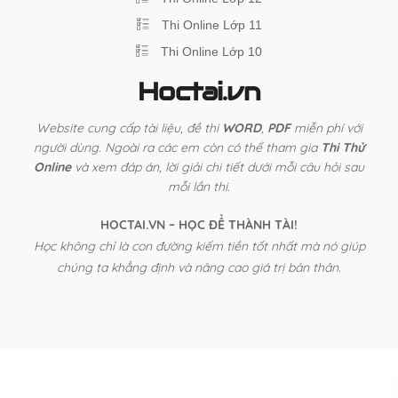
Thi Online Lớp 11
Thi Online Lớp 10
Hoctai.vn
Website cung cấp tài liệu, đề thi
WORD
,
PDF
miễn phí với
người dùng. Ngoài ra các em còn có thể tham gia
Thi Thử
Online
và xem đáp án, lời giải chi tiết dưới mỗi câu hỏi sau
mỗi lần thi.
HOCTAI.VN – HỌC ĐỂ THÀNH TÀI!
Học không chỉ là con đường kiếm tiền tốt nhất mà nó giúp
chúng ta khẳng định và nâng cao giá trị bản thân.