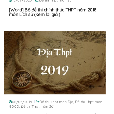
15/09/2023
Đề thi Thpt môn Sử
[Word] Bộ đề thi chính thức THPT năm 2018 –
môn Lịch sử (kèm lời giải)
08/05/2019
Đề thi Thpt môn Địa
,
Đề thi Thpt môn
GDCD
,
Đề thi Thpt môn Sử