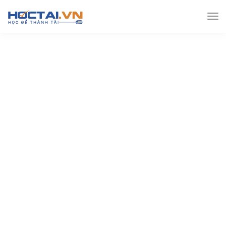
Hoctai.vn
Đề thi THPT
Đề thi Thpt môn Sử
[PDF]
Bộ đề thi chính thức THPTQG năm 2017 – môn Lịch sử (kèm
lời giải)