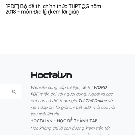
[PDF] Bộ đề thi chính thức THPTQG năm
2018 – môn Địa lý (kèm lời giải)
Hoctai.vn
Website cung cấp tài liệu, đề thi
WORD
,
PDF
miễn phí với người dùng. Ngoài ra các
em còn có thể tham gia
Thi Thử Online
và
xem đáp án, lời giải chi tiết dưới mỗi câu hỏi
sau mỗi lần thi.
HOCTAI.VN – HỌC ĐỂ THÀNH TÀI!
Học không chỉ là con đường kiếm tiền tốt