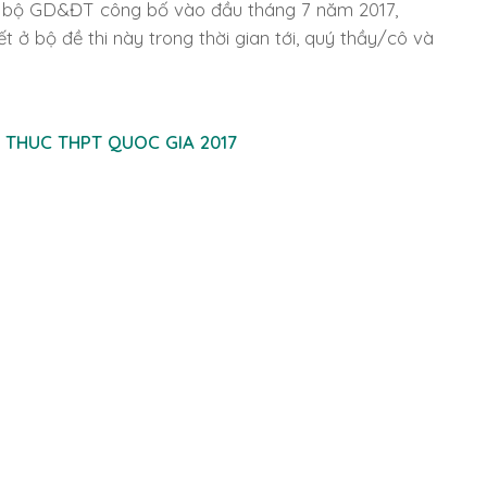
bộ GD&ĐT công bố vào đầu tháng 7 năm 2017,
iết ở bộ đề thi này trong thời gian tới, quý thầy/cô và
H THUC THPT QUOC GIA 2017