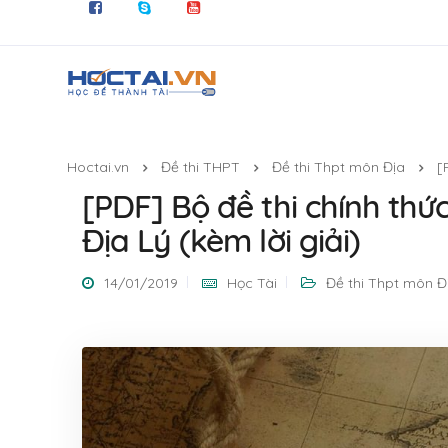
Hoctai.vn
Đề thi THPT
Đề thi Thpt môn Địa
[
[PDF] Bộ đề thi chính t
Địa Lý (kèm lời giải)
14/01/2019
Học Tài
Đề thi Thpt môn Đ