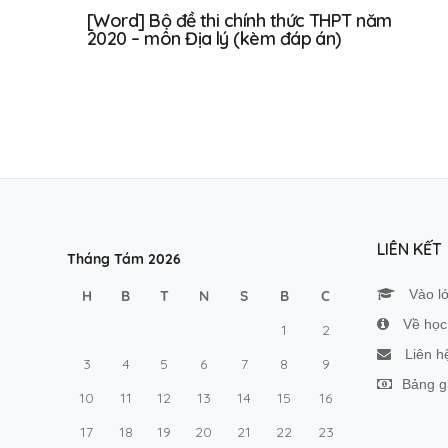
[Word] Bộ đề thi chính thức THPT năm
2020 – môn Địa lý (kèm đáp án)
LIÊN KẾT
Tháng Tám 2026
Vào l
H
B
T
N
S
B
C
Về học 
1
2
Liên h
3
4
5
6
7
8
9
Bảng g
10
11
12
13
14
15
16
17
18
19
20
21
22
23