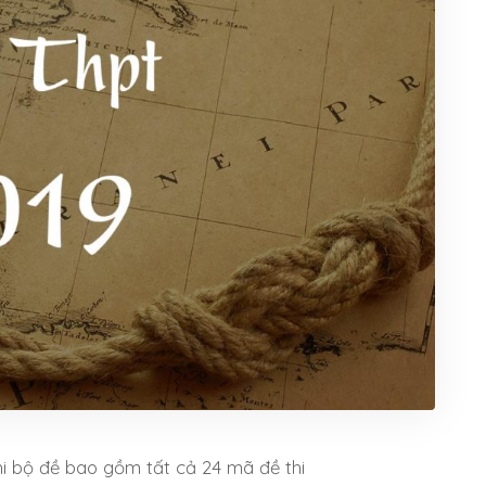
hi bộ đề bao gồm tất cả 24 mã đề thi