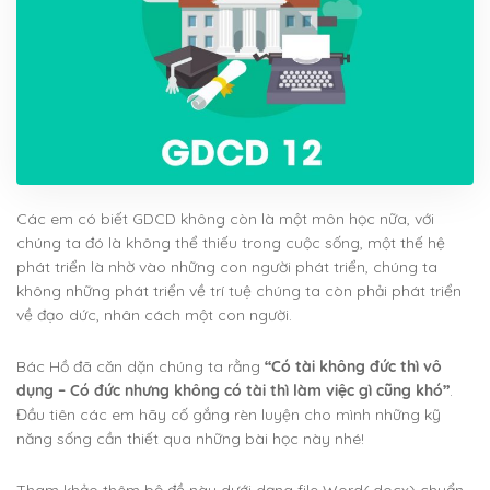
Các em có biết GDCD không còn là một môn học nữa, với
chúng ta đó là không thể thiếu trong cuộc sống, một thế hệ
phát triển là nhờ vào những con người phát triển, chúng ta
không những phát triển về trí tuệ chúng ta còn phải phát triển
về đạo dức, nhân cách một con người.
Bác Hồ đã căn dặn chúng ta rằng
“Có tài không đức thì vô
dụng – Có đức nhưng không có tài thì làm việc gì cũng khó”
.
Đầu tiên các em hãy cố gắng rèn luyện cho mình những kỹ
năng sống cần thiết qua những bài học này nhé!
Tham khảo thêm bộ đề này dưới dạng file Word(.docx) chuẩn