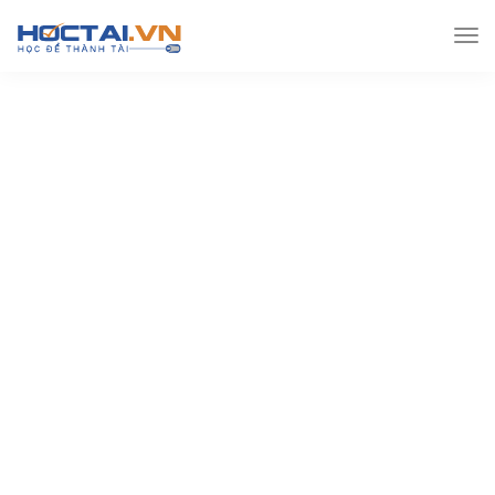
Hoctai.vn
Đề thi THPT
Đề thi Thpt môn GDCD
[PDF] Bộ đề thi chính thức THPTQG 2018 – môn GDCD (kèm
đáp án)