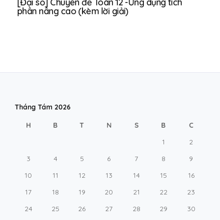
[Đại số] Chuyên đề Toán 12 -Ứng dụng tích
phân nâng cao (kèm lời giải)
Tháng Tám 2026
H
B
T
N
S
B
C
1
2
3
4
5
6
7
8
9
10
11
12
13
14
15
16
17
18
19
20
21
22
23
24
25
26
27
28
29
30