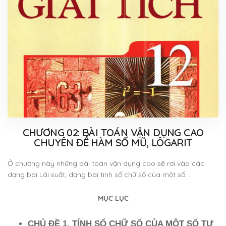
CHƯƠNG 02: BÀI TOÁN VẬN DỤNG CAO
CHUYÊN ĐỀ HÀM SỐ MŨ, LÔGARIT
Ở chương này những bài toán vận dụng cao sẽ rơi vào các
dạng bài Lãi suất, dạng bài tính số chữ số của một số …
MỤC LỤC
CHỦ ĐỀ 1. TÍNH SỐ CHỮ SỐ CỦA MỘT SỐ TỰ