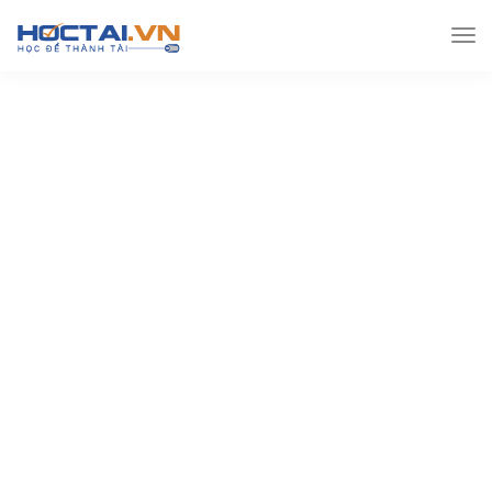
Hoctai.vn
Lớp 12
Toán lớp 12
[Đại số] Ôn tập
theo chuyên đề Toán 12 – Hàm số mũ, Logarit (file word)