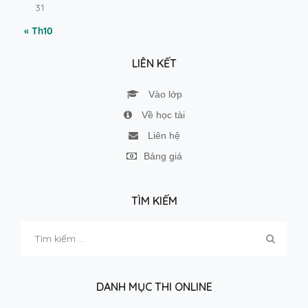
31
« Th10
LIÊN KẾT
Vào lớp
Về học tài
Liên hệ
Bảng giá
TÌM KIẾM
Tìm
kiếm
cho:
DANH MỤC THI ONLINE