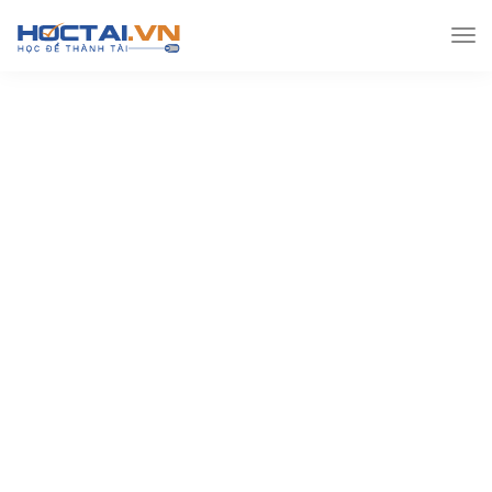
Hoctai.vn
Đề thi THPT
Đề thi Thpt môn Hóa
[Word] Đề thi chính thức THPT quốc gia 2023 môn Hóa –
kèm lời giải