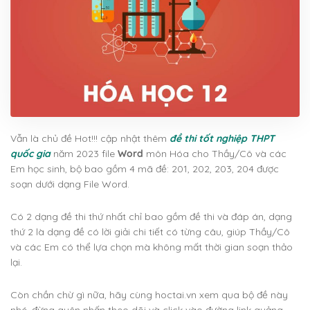
Vẫn là chủ đề Hot!!! cập nhật thêm
đề thi tốt nghiệp THPT
quốc gia
năm 2023 file
Word
môn Hóa cho Thầy/Cô và các
Em học sinh, bộ bao gồm 4 mã đề: 201, 202, 203, 204 được
soạn dưới dạng File Word.
Có 2 dạng đề thi thứ nhất chỉ bao gồm đề thi và đáp án, dạng
thứ 2 là dạng đề có lời giải chi tiết có từng câu, giúp Thầy/Cô
và các Em có thể lựa chọn mà không mất thời gian soạn thảo
lại.
Còn chần chừ gì nữa, hãy cùng hoctai.vn xem qua bộ đề này
nhé, đừng quên nhấn theo dõi và click vào đường link quảng