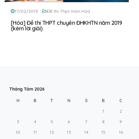
17/02/2019
Đề thi Thpt môn Hóa
[Hóa] Đề thi THPT chuyên ĐHKHTN năm 2019
(kèm lời giải)
Tháng Tám 2026
H
B
T
N
S
B
C
1
2
3
4
5
6
7
8
9
10
11
12
13
14
15
16