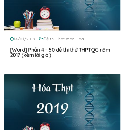
14/01/2019
Đề thi Thpt môn Hóa
[Word] Phần 4 – 50 đề thi thử THPTQG năm
2017 (kèm lời giải)