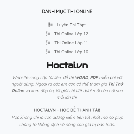
cho:
DANH MỤC THI ONLINE
Luyện Thi Thpt
Thi Online Lớp 12
Thi Online Lớp 11
Thi Online Lớp 10
Hoctai.vn
Website cung cấp tài liệu, đề thi
WORD
,
PDF
miễn phí với
người dùng. Ngoài ra các em còn có thể tham gia
Thi Thử
Online
và xem đáp án, lời giải chi tiết dưới mỗi câu hỏi sau
mỗi lần thi.
HOCTAI.VN – HỌC ĐỂ THÀNH TÀI!
Học không chỉ là con đường kiếm tiền tốt nhất mà nó giúp
chúng ta khẳng định và nâng cao giá trị bản thân.