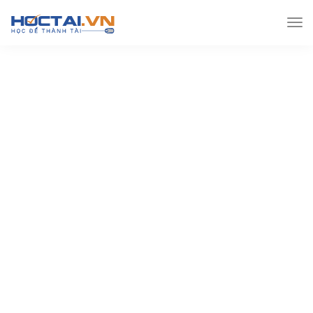
Hoctai.vn
Đề thi THPT
Đề thi Thpt môn Lý
[Word] Bộ đề thi chính thức THPTQG năm 2018 – môn Vật lý
(kèm lời giải)