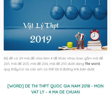
Bộ đề có 24 mã đề chia làm 4 đề khác nhau bao gồm mã đề
201, mã đề 203, mã đề 206, mã đề 210 dưới dạng
file word
,
quý thầy/cô và các em có thể tải ở đường link bên dưới:
[WORD] DE THI THPT QUOC GIA NAM 2018 - MON
VAT LY - 4 MA DE CHUAN