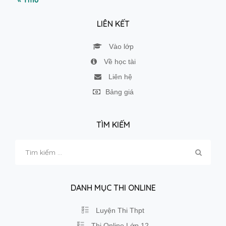
« Th10
LIÊN KẾT
Vào lớp
Về học tài
Liên hệ
Bảng giá
TÌM KIẾM
Tìm
kiếm
cho:
DANH MỤC THI ONLINE
Luyện Thi Thpt
Thi Online Lớp 12