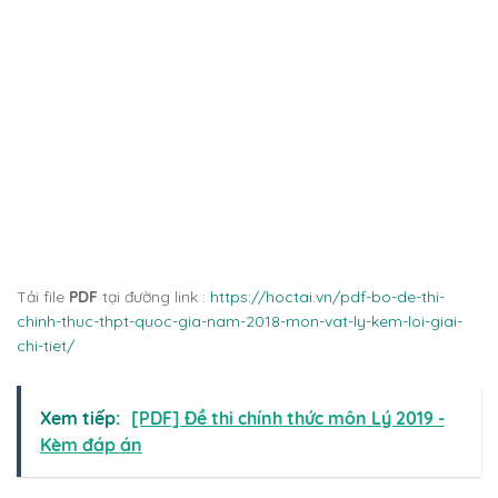
Tải file
PDF
tại đường link :
https://hoctai.vn/pdf-bo-de-thi-
chinh-thuc-thpt-quoc-gia-nam-2018-mon-vat-ly-kem-loi-giai-
chi-tiet/
Xem tiếp:
[PDF] Đề thi chính thức môn Lý 2019 -
Kèm đáp án