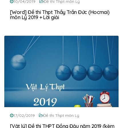
10/04/2019
Đề thi Thpt môn Lý
[Word] Đề thi Thpt Thầy Trần Đức (Hocmai)
môn Lý 2019 + Lời giải
17/02/2019
Đề thi Thpt môn Lý
[Vật lý] Đề thi THPT Đồng Đậu năm 2019 (kèm