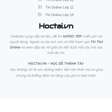
Thi Online Lớp 11
Thi Online Lớp 10
Hoctai.vn
Website cung cấp tài liệu, đề thi
WORD
,
PDF
miễn phí với
người dùng. Ngoài ra các em còn có thể tham gia
Thi Thử
Online
và xem đáp án, lời giải chi tiết dưới mỗi câu hỏi sau
mỗi lần thi.
HOCTAI.VN – HỌC ĐỂ THÀNH TÀI!
Học không chỉ là con đường kiếm tiền tốt nhất mà nó giúp
chúng ta khẳng định và nâng cao giá trị bản thân.