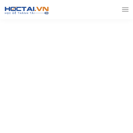
Hoctai.vn
Đề thi THPT
Đề thi Thpt môn Anh
Đề
thi THPTQG Hàm Rồng – – năm 2019 (kèm lời giải)