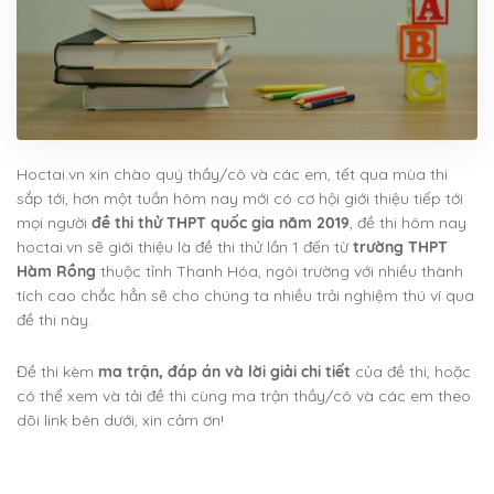
Hoctai.vn xin chào quý thầy/cô và các em, tết qua mùa thi
sắp tới, hơn một tuần hôm nay mới có cơ hội giới thiệu tiếp tới
mọi người
đề thi thử THPT quốc gia năm 2019
, đề thi hôm nay
hoctai.vn sẽ giới thiệu là đề thi thử lần 1 đến từ
trường THPT
Hàm Rồng
thuộc tỉnh Thanh Hóa, ngôi trường với nhiều thành
tích cao chắc hẳn sẽ cho chúng ta nhiều trải nghiệm thú ví qua
đề thi này.
Đề thi kèm
ma trận, đáp án và lời giải chi tiết
của đề thi, hoặc
có thể xem và tải đề thi cùng ma trận thầy/cô và các em theo
dõi link bên dưới, xin cảm ơn!