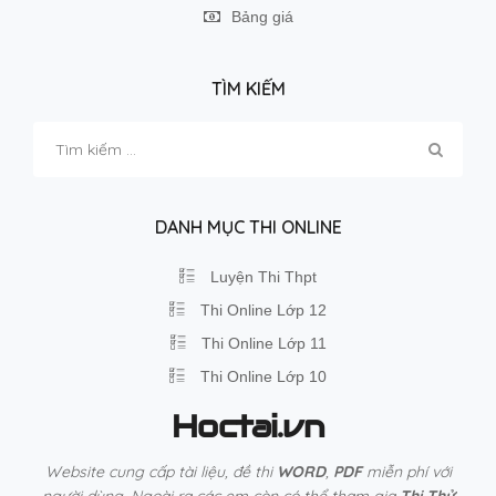
Bảng giá
TÌM KIẾM
Tìm
kiếm
cho:
DANH MỤC THI ONLINE
Luyện Thi Thpt
Thi Online Lớp 12
Thi Online Lớp 11
Thi Online Lớp 10
Hoctai.vn
Website cung cấp tài liệu, đề thi
WORD
,
PDF
miễn phí với
người dùng. Ngoài ra các em còn có thể tham gia
Thi Thử