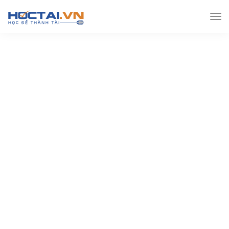
Hoctai.vn
Đề thi THPT
Đề thi Thpt môn Toán
[Toán Thpt] – 20 đề thi thử Thpt quốc gia – Penbook
Hocmai.vn – phần 01