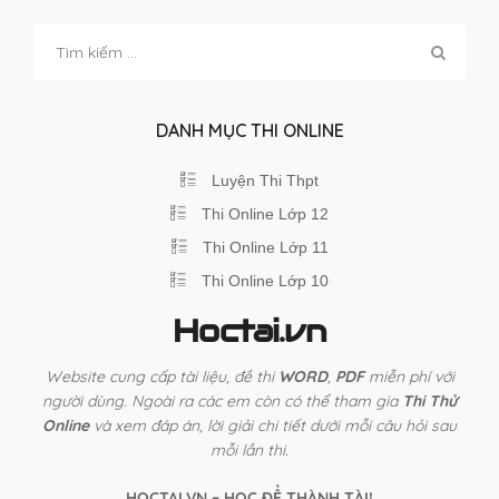
Tìm
kiếm
cho:
DANH MỤC THI ONLINE
Luyện Thi Thpt
Thi Online Lớp 12
Thi Online Lớp 11
Thi Online Lớp 10
Hoctai.vn
Website cung cấp tài liệu, đề thi
WORD
,
PDF
miễn phí với
người dùng. Ngoài ra các em còn có thể tham gia
Thi Thử
Online
và xem đáp án, lời giải chi tiết dưới mỗi câu hỏi sau
mỗi lần thi.
HOCTAI.VN – HỌC ĐỂ THÀNH TÀI!