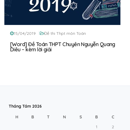
15/04/2019
Đề thi Thpt môn Toán
[Word] Đề Toán THPT Chuyên Nguyễn Quang
Diêu – kèm lời giải
Tháng Tám 2026
H
B
T
N
S
B
C
1
2