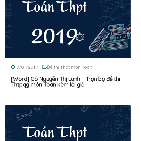
17/01/2019
Đề thi Thpt môn Toán
[Word] Cô Nguyễn Thị Lanh – Trọn bộ đề thi
Thtpqg môn Toán kèm lời giải