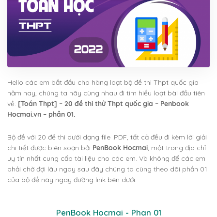
Hello các em bắt đầu cho hàng loạt bộ đề thi Thpt quốc gia
năm nay, chúng ta hãy cùng nhau đi tìm hiểu loạt bài đầu tiên
về:
[Toán Thpt] – 20 đề thi thử Thpt quốc gia – Penbook
Hocmai.vn – phần 01.
Bộ đề với 20 đề thi dưới dạng file .PDF, tất cả đều đi kèm lời giải
chi tiết được biên soạn bởi
PenBook Hocmai
, một trong địa chỉ
uy tín nhất cung cấp tài liệu cho các em. Và không để các em
phải chờ đợi lâu ngay sau đây chúng ta cùng theo dõi phần 01
của bộ đề này ngay đường link bên dưới:
PenBook Hocmai - Phan 01