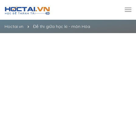
Hoctai.vn
Đề thi giữa học kì - môn Hóa