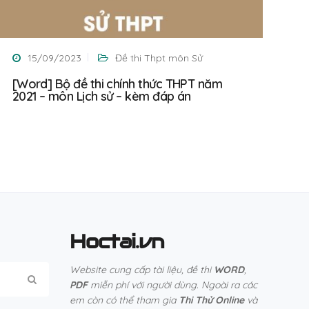
15/09/2023
Đề thi Thpt môn Sử
[Word] Bộ đề thi chính thức THPT năm
2021 – môn Lịch sử – kèm đáp án
Hoctai.vn
Website cung cấp tài liệu, đề thi
WORD
,
PDF
miễn phí với người dùng. Ngoài ra các
em còn có thể tham gia
Thi Thử Online
và