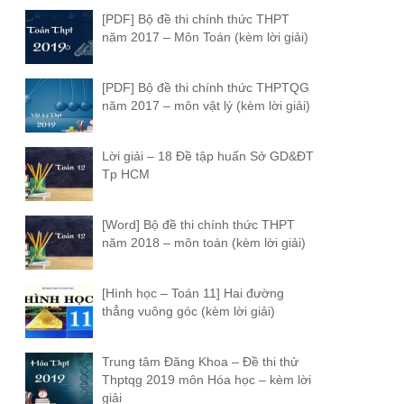
[PDF] Bộ đề thi chính thức THPT
năm 2017 – Môn Toán (kèm lời giải)
[PDF] Bộ đề thi chính thức THPTQG
năm 2017 – môn vật lý (kèm lời giải)
Lời giải – 18 Đề tập huấn Sở GD&ĐT
Tp HCM
[Word] Bộ đề thi chính thức THPT
năm 2018 – môn toán (kèm lời giải)
[Hình học – Toán 11] Hai đường
thẳng vuông góc (kèm lời giải)
Trung tâm Đăng Khoa – Đề thi thử
Thptqg 2019 môn Hóa học – kèm lời
giải