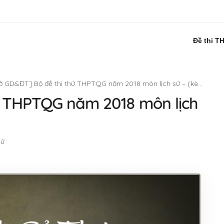
Đề thi T
ở GD&ĐT] Bộ đề thi thử THPTQG năm 2018 môn lịch sử – (kèm lời giải)
ử THPTQG năm 2018 môn lịch
Sử