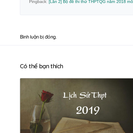
Pingback:
[Lần 2] Bộ đề thi thử THPTQG năm 2018 môn l
Bình luận bị đóng.
Có thể bạn thích