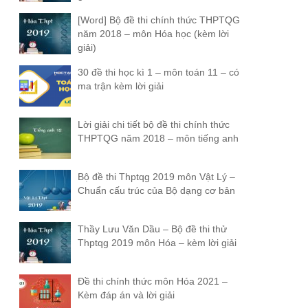
[Word] Bộ đề thi chính thức THPTQG
năm 2018 – môn Hóa học (kèm lời
giải)
30 đề thi học kì 1 – môn toán 11 – có
ma trận kèm lời giải
Lời giải chi tiết bộ đề thi chính thức
THPTQG năm 2018 – môn tiếng anh
Bộ đề thi Thptqg 2019 môn Vật Lý –
Chuẩn cấu trúc của Bộ dạng cơ bản
Thầy Lưu Văn Dầu – Bộ đề thi thử
Thptqg 2019 môn Hóa – kèm lời giải
Đề thi chính thức môn Hóa 2021 –
Kèm đáp án và lời giải