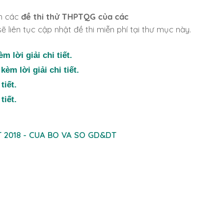
ch các
đề thi thử THPTQG của các
ẽ liên tục cập nhật đề thi miễn phí tại thư mục này.
 lời giải chi tiết.
èm lời giải chi tiết.
tiết.
tiết.
 2018 - CUA BO VA SO GD&DT