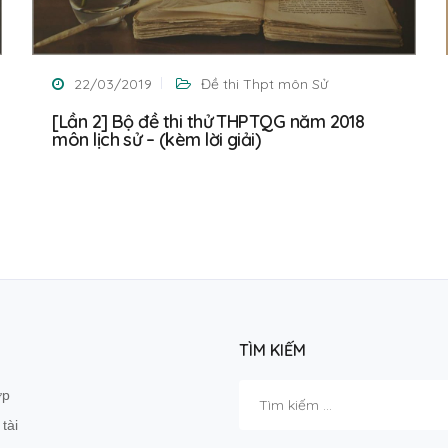
22/03/2019
Đề thi Thpt môn Sử
[Lần 2] Bộ đề thi thử THPTQG năm 2018
môn lịch sử – (kèm lời giải)
TÌM KIẾM
Tìm
ớp
kiếm
tài
cho: