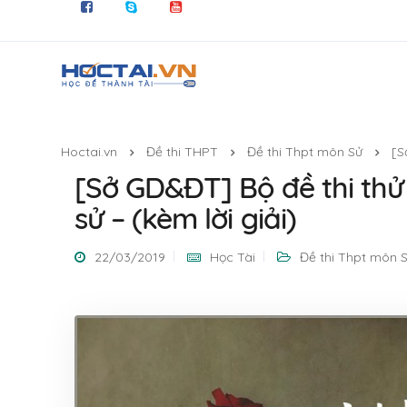
Hoctai.vn
Đề thi THPT
Đề thi Thpt môn Sử
[S
[Sở GD&ĐT] Bộ đề thi th
sử – (kèm lời giải)
22/03/2019
Học Tài
Đề thi Thpt môn 