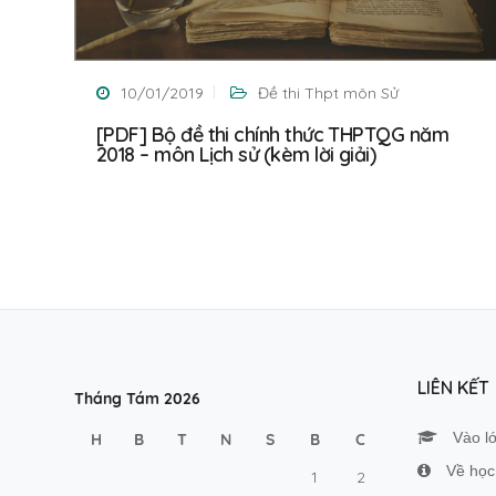
10/01/2019
Đề thi Thpt môn Sử
[PDF] Bộ đề thi chính thức THPTQG năm
2018 – môn Lịch sử (kèm lời giải)
LIÊN KẾT
Tháng Tám 2026
Vào l
H
B
T
N
S
B
C
Về học 
1
2