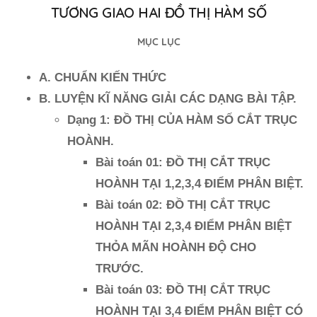
TƯƠNG GIAO HAI ĐỒ THỊ HÀM SỐ
MỤC LỤC
A. CHUẨN KIẾN THỨC
B. LUYỆN KĨ NĂNG GIẢI CÁC DẠNG BÀI TẬP.
Dạng 1: ĐỒ THỊ CỦA HÀM SỐ CẮT TRỤC
HOÀNH.
Bài toán 01: ĐỒ THỊ CẮT TRỤC
HOÀNH TẠI 1,2,3,4 ĐIỂM PHÂN BIỆT.
Bài toán 02: ĐỒ THỊ CẮT TRỤC
HOÀNH TẠI 2,3,4 ĐIỂM PHÂN BIỆT
THỎA MÃN HOÀNH ĐỘ CHO
TRƯỚC.
Bài toán 03: ĐỒ THỊ CẮT TRỤC
HOÀNH TẠI 3,4 ĐIỂM PHÂN BIỆT CÓ