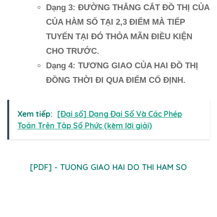
Dạng 3: ĐƯỜNG THẲNG CẮT ĐỒ THỊ CỦA
CỦA HÀM SỐ TẠI 2,3 ĐIỂM MÀ TIẾP
TUYẾN TẠI ĐÓ THỎA MÃN ĐIỀU KIỆN
CHO TRƯỚC.
Dạng 4: TƯƠNG GIAO CỦA HAI ĐỒ THỊ
ĐỒNG THỜI ĐI QUA ĐIỂM CỐ ĐỊNH.
Xem tiếp:
[Đại số] Dạng Đại Số Và Các Phép
Toán Trên Tập Số Phức (kèm lời giải)
[PDF] - TUONG GIAO HAI DO THI HAM SO