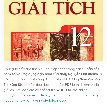
Chúng ta tiếp tục tìm hiểu bài tiếp theo trong sách
Khảo sát
hàm số và ứng dụng đạo hàm của thầy Nguyễn Phú Khánh
, ở
bài này chúng ta sẽ cùng đi tìm hiểu bài:
Tương Giao Của Đồ
Thị Hàm Số
, các file đều dưới dạng file
PDF
luôn đi kèm với lời
giải chi tiết, các em có thể tải file
WORD
tại địa chỉ sau:
https://hoctai.vn/word-tuong-giao-cua-do-thi-ham-so-thay-
nguyen-phu-khanh-kem-loi-giai-chi-tiet/