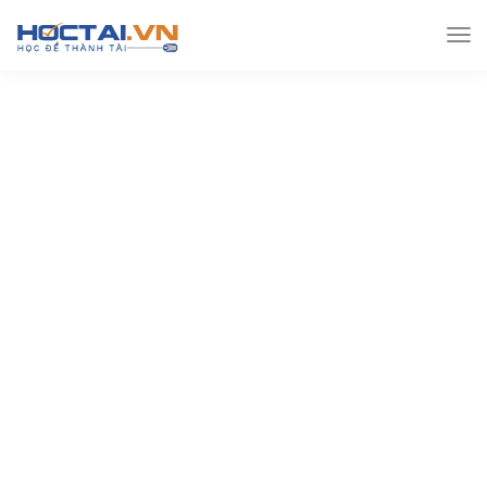
Hoctai.vn
Lớp 12
Toán lớp 12
[PDF] [Đại số] Ôn
tập theo chuyên đề Toán 12 – Tương Giao Của Đồ Thị Hàm
Số