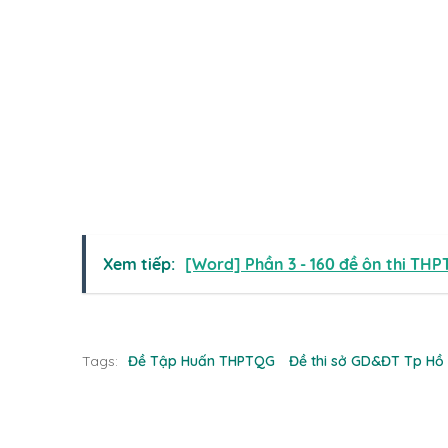
Xem tiếp:
[Word] Phần 3 - 160 đề ôn thi THPT
Tags:
Đề Tập Huấn THPTQG
Đề thi sở GD&ĐT Tp Hồ 