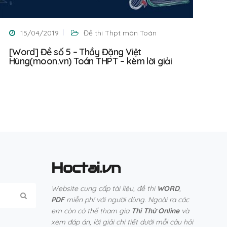
15/04/2019
Đề thi Thpt môn Toán
[Word] Đề số 5 – Thầy Đặng Việt
Hùng(moon.vn) Toán THPT – kèm lời giải
Hoctai.vn
Website cung cấp tài liệu, đề thi
WORD
,
PDF
miễn phí với người dùng. Ngoài ra các
em còn có thể tham gia
Thi Thử Online
và
xem đáp án, lời giải chi tiết dưới mỗi câu hỏi