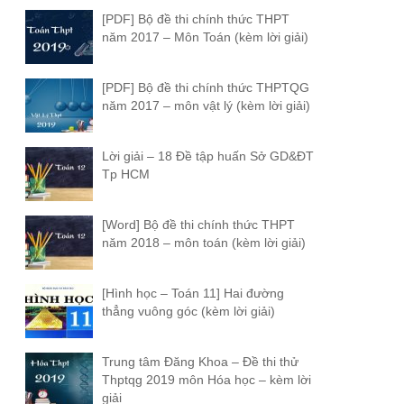
[PDF] Bộ đề thi chính thức THPT
năm 2017 – Môn Toán (kèm lời giải)
[PDF] Bộ đề thi chính thức THPTQG
năm 2017 – môn vật lý (kèm lời giải)
Lời giải – 18 Đề tập huấn Sở GD&ĐT
Tp HCM
[Word] Bộ đề thi chính thức THPT
năm 2018 – môn toán (kèm lời giải)
[Hình học – Toán 11] Hai đường
thẳng vuông góc (kèm lời giải)
Trung tâm Đăng Khoa – Đề thi thử
Thptqg 2019 môn Hóa học – kèm lời
giải