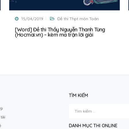
15/04/2019
Đề thi Thpt môn Toán
[Word] Đề thi Thầy Nguyễn Thanh Tùng
(Hocmai.vn) – kèm ma trận lời giải
TÌM KIẾM
Tìm
ớp
kiếm
tài
cho:
DANH MỤC THI ONLINE
ệ