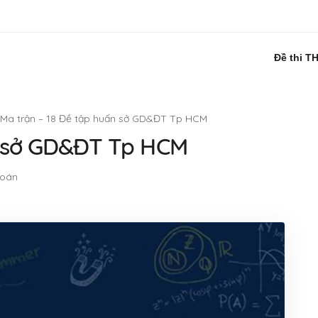
Đề thi T
Ma trận – 18 Đề tập huấn sở GD&ĐT Tp HCM
n sở GD&ĐT Tp HCM
Toán