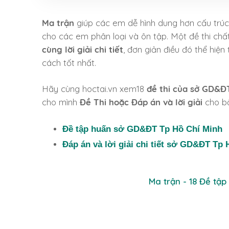
Ma trận
giúp các em dễ hình dung hơn cấu trúc,
cho các em phân loại và ôn tập. Một đề thi chất
cùng lời giải chi tiết
, đơn giản điều đó thể hiện
cách tốt nhất.
Hãy cùng hoctai.vn xem18
đề thi của sở GD&Đ
cho mình
Đề Thi hoặc Đáp án và lời giải
cho bộ
Đề tập huấn sở GD&ĐT Tp Hồ Chí Minh
Đáp án và lời giải chi tiết sở GD&ĐT Tp
Ma trận - 18 Đề tậ