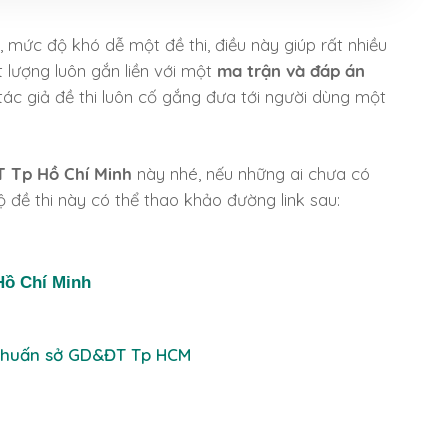
 mức độ khó dễ một đề thi, điều này giúp rất nhiều
 lượng luôn gắn liền với một
ma trận và đáp án
 tác giả đề thi luôn cố gắng đưa tới người dùng một
T Tp Hồ Chí Minh
này nhé, nếu những ai chưa có
 đề thi này có thể thao khảo đường link sau:
 Hồ Chí Minh
p huấn sở GD&ĐT Tp HCM