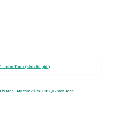
 - môn Toán (kèm lời giải)
Chí Minh
Ma trận đề thi THPTQG môn Toán