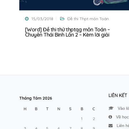
15/03/2018
Đề thi Thpt môn Toán
[Word] Đề thi thử thptqg môn Toán –
Chuyên Thái Bình Lần 2 – Kèm lời giải
LIÊN KẾT
Tháng Tám 2026
Vào l
H
B
T
N
S
B
C
Về học 
1
2
Liên h
3
4
5
6
7
8
9