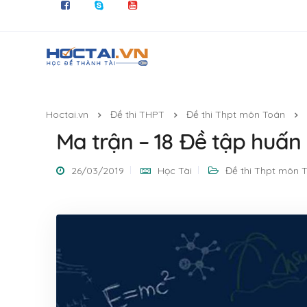
Hoctai.vn
Đề thi THPT
Đề thi Thpt môn Toán
Ma trận – 18 Đề tập huấ
26/03/2019
Học Tài
Đề thi Thpt môn 