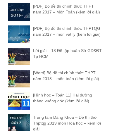
[PDF] Bộ đề thi chính thức THPT
năm 2017 – Môn Toán (kèm lời giải)
[PDF] Bộ đề thi chính thức THPTQG
năm 2017 – môn vật lý (kèm lời giải)
Lời giải – 18 Đề tập huấn Sở GD&ĐT
Tp HCM
[Word] Bộ đề thi chính thức THPT
năm 2018 – môn toán (kèm lời giải)
[Hình học – Toán 11] Hai đường
thẳng vuông góc (kèm lời giải)
Trung tâm Đăng Khoa – Đề thi thử
Thptqg 2019 môn Hóa học – kèm lời
giải