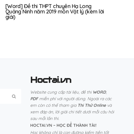
[Word] Đề thi THPT chuyên Hạ Long
Quảng Ninh năm 2019 môn Vật lý (kèm lời
giải)
Hoctai.vn
Website cung cấp tài liệu, đề thi
WORD
,
PDF
miễn phí với người dùng. Ngoài ra các
em còn có thể tham gia
Thi Thử Online
và
xem đáp án, lời giải chi tiết dưới mỗi câu hỏi
sau mỗi lần thi.
HOCTAI.VN – HỌC ĐỂ THÀNH TÀI!
Học không chỉ là con đường kiếm tiền tốt