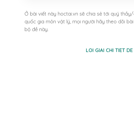
Ở bài viết này hoctai.vn sẽ chia sẻ tới quý thầy/
quốc gia môn vật lý, mọi người hãy theo dõi bài
bộ đề này.
LOI GIAI CHI TIET D