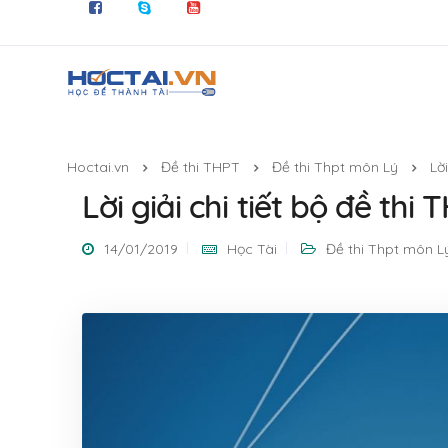
Hoctai.vn
Đề thi THPT
Đề thi Thpt môn Lý
Lờ
Lời giải chi tiết bộ đề t
14/01/2019
Học Tài
Đề thi Thpt môn L