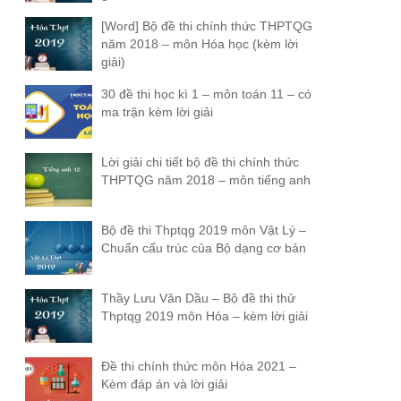
[Word] Bộ đề thi chính thức THPTQG
năm 2018 – môn Hóa học (kèm lời
giải)
30 đề thi học kì 1 – môn toán 11 – có
ma trận kèm lời giải
Lời giải chi tiết bộ đề thi chính thức
THPTQG năm 2018 – môn tiếng anh
Bộ đề thi Thptqg 2019 môn Vật Lý –
Chuẩn cấu trúc của Bộ dạng cơ bản
Thầy Lưu Văn Dầu – Bộ đề thi thử
Thptqg 2019 môn Hóa – kèm lời giải
Đề thi chính thức môn Hóa 2021 –
Kèm đáp án và lời giải