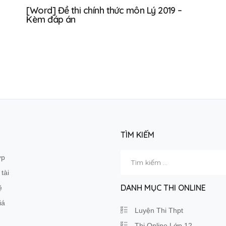
[Word] Đề thi chính thức môn Lý 2019 –
Kèm đáp án
TÌM KIẾM
Tìm
ớp
kiếm
tài
cho:
DANH MỤC THI ONLINE
ệ
iá
Luyện Thi Thpt
Thi Online Lớp 12