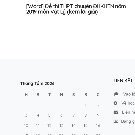
[Word] Đề thi THPT chuyên ĐHKHTN năm
2019 môn Vật Lý (kèm lời giải)
LIÊN KẾT
Tháng Tám 2026
Vào l
H
B
T
N
S
B
C
Về học 
1
2
Liên h
3
4
5
6
7
8
9
Bảng g
10
11
12
13
14
15
16