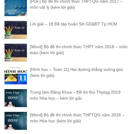
[PDF] Bộ đề thi chính thức THPTQG năm 2017 –
môn vật lý (kèm lời giải)
Lời giải – 18 Đề tập huấn Sở GD&ĐT Tp HCM
[Word] Bộ đề thi chính thức THPT năm 2018 – môn
toán (kèm lời giải)
[Hình học – Toán 11] Hai đường thẳng vuông góc
(kèm lời giải)
Trung tâm Đăng Khoa – Đề thi thử Thptqg 2019
môn Hóa học – kèm lời giải
[Word] Bộ đề thi chính thức THPTQG năm 2018 –
môn Hóa học (kèm lời giải)