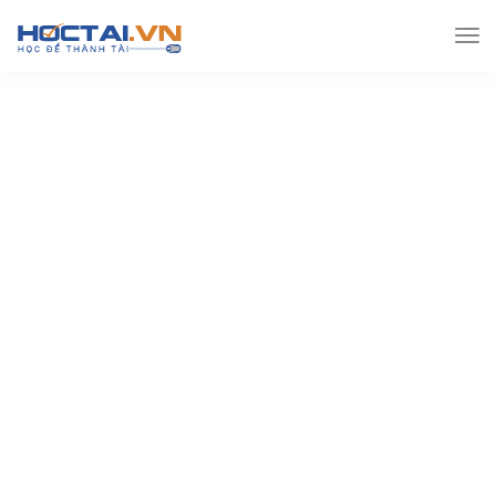
Hoctai.vn
Đề thi THPT
Đề thi Thpt môn Toán
Hot! Đề thi thử Thpt chọn lọc từ trường Thpt – lần 2+ 2019 có
lời giải