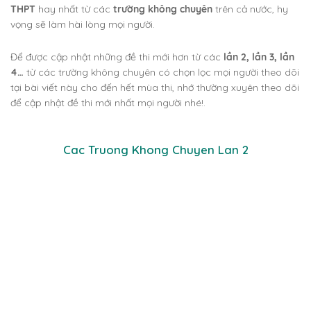
THPT
hay nhất từ các
trường không chuyên
trên cả nước, hy
vọng sẽ làm hài lòng mọi người.
Để được cập nhật những đề thi mới hơn từ các
lần 2, lần 3, lần
4…
từ các trường không chuyên có chọn lọc mọi người theo dõi
tại bài viết này cho đến hết mùa thi, nhớ thường xuyên theo dõi
để cập nhật đề thi mới nhất mọi người nhé!.
Cac Truong Khong Chuyen Lan 2