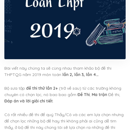
Bài viết này chúng ta sẽ cùng nhau tham khảo bộ đề thi
THPTQG năm 2019 môn toán
lần 2, lần 3, lần 4…
Bộ sưa tập
đề thi thử lần 2+
(trở về sau) từ các trường không
chuyên có chọn lọc, nó bao bao gồm
Đề Thi
,
Ma trận
Đề thi,
Đáp án và lời giải chi tiết
.
Có rất nhiều đề thi để quý Thầy/Cô và các em lựa chọn nhưng
để chọn lọc những bộ đề hay thì không phải ai cũng dễ tìm
thấy, ở bộ đề thi này chúng tôi sẽ lựa chọn ra những đề thi