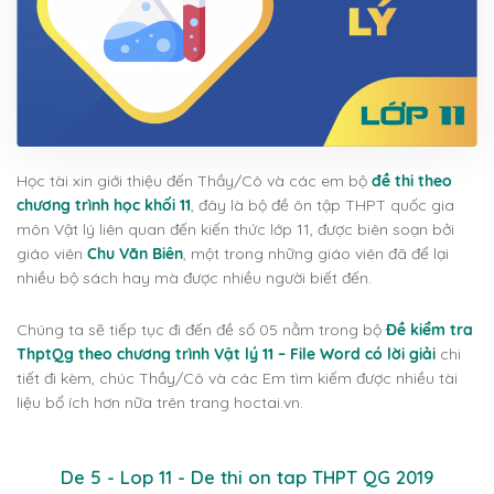
Học tài xin giới thiệu đến Thầy/Cô và các em bộ
đề thi theo
chương trình học khối 11
, đây là bộ đề ôn tập THPT quốc gia
môn Vật lý liên quan đến kiến thức lớp 11, được biên soạn bởi
giáo viên
Chu Văn Biên
, một trong những giáo viên đã để lại
nhiều bộ sách hay mà được nhiều người biết đến.
Chúng ta sẽ tiếp tục đi đến đề số 05 nằm trong bộ
Đề kiểm tra
ThptQg theo chương trình Vật lý 11 – File Word có lời giải
chi
tiết đi kèm, chúc Thầy/Cô và các Em tìm kiếm được nhiều tài
liệu bổ ích hơn nữa trên trang hoctai.vn.
De 5 - Lop 11 - De thi on tap THPT QG 2019