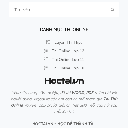
Tìm
kiếm
cho:
DANH MỤC THI ONLINE
Luyện Thi Thpt
Thi Online Lớp 12
Thi Online Lớp 11
Thi Online Lớp 10
Hoctai.vn
Website cung cấp tài liệu, đề thi
WORD
,
PDF
miễn phí với
người dùng. Ngoài ra các em còn có thể tham gia
Thi Thử
Online
và xem đáp án, lời giải chi tiết dưới mỗi câu hỏi sau
mỗi lần thi.
HOCTAI.VN – HỌC ĐỂ THÀNH TÀI!