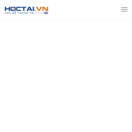
Hoctai.vn
Lớp 11
Lý lớp 11
Đề kiểm tra ThptQg
theo chương trình Vật lý 11 – 05 – File Word có lời giải