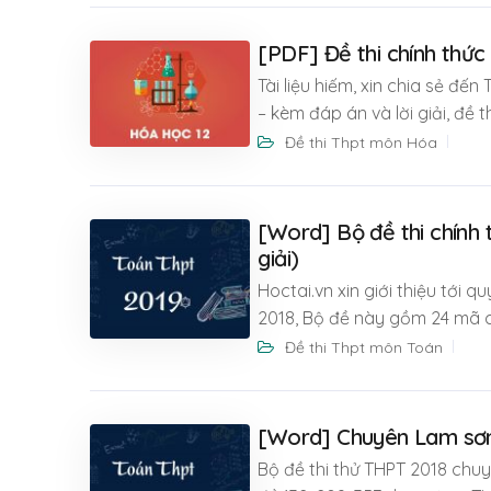
[PDF] Đề thi chính thức
Tài liệu hiếm, xin chia sẻ đ
– kèm đáp án và lời giải, đề t
Đề thi Thpt môn Hóa
[Word] Bộ đề thi chính
giải)
Hoctai.vn xin giới thiệu tới
2018, Bộ đề này gồm 24 mã 
Đề thi Thpt môn Toán
[Word] Chuyên Lam sơn L
Bộ đề thi thử THPT 2018 ch