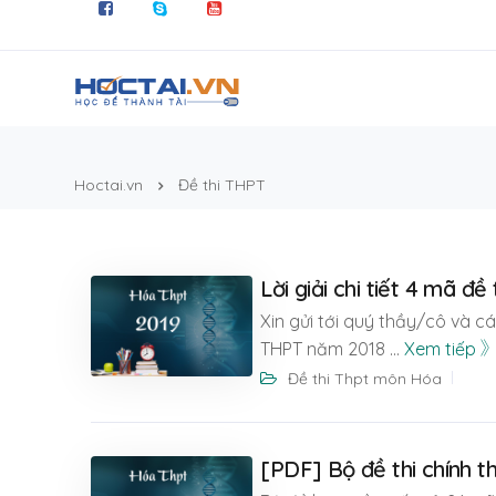
Hoctai.vn
Đề thi THPT
Lời giải chi tiết 4 mã 
Xin gửi tới quý thầy/cô và các
THPT năm 2018
...
Xem tiếp
Đề thi Thpt môn Hóa
[PDF] Bộ đề thi chính t