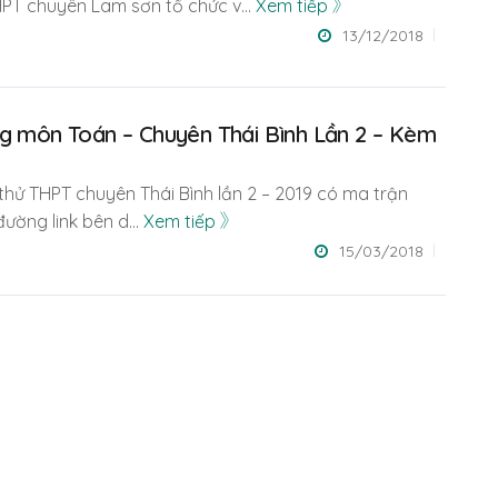
THPT chuyên Lam sơn tổ chức v
...
Xem tiếp
13/12/2018
qg môn Toán – Chuyên Thái Bình Lần 2 – Kèm
i thử THPT chuyên Thái Bình lần 2 – 2019 có ma trận
 đường link bên d
...
Xem tiếp
15/03/2018