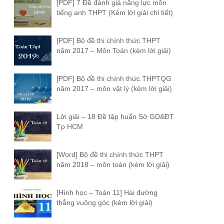
[PDF] 7 Đề đánh giá năng lực môn
tiếng anh THPT (Kèm lời giải chi tiết)
[PDF] Bộ đề thi chính thức THPT
năm 2017 – Môn Toán (kèm lời giải)
[PDF] Bộ đề thi chính thức THPTQG
năm 2017 – môn vật lý (kèm lời giải)
Lời giải – 18 Đề tập huấn Sở GD&ĐT
Tp HCM
[Word] Bộ đề thi chính thức THPT
năm 2018 – môn toán (kèm lời giải)
[Hình học – Toán 11] Hai đường
thẳng vuông góc (kèm lời giải)