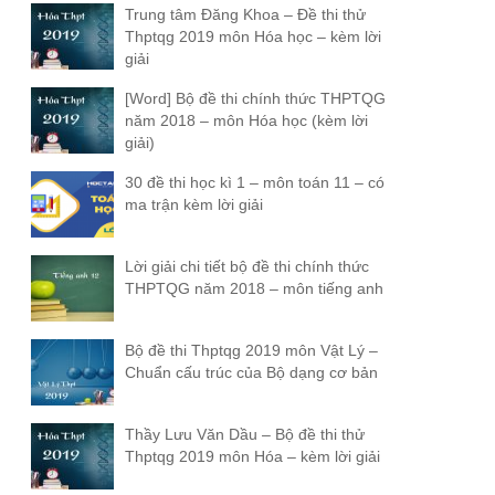
Trung tâm Đăng Khoa – Đề thi thử
Thptqg 2019 môn Hóa học – kèm lời
giải
[Word] Bộ đề thi chính thức THPTQG
năm 2018 – môn Hóa học (kèm lời
giải)
30 đề thi học kì 1 – môn toán 11 – có
ma trận kèm lời giải
Lời giải chi tiết bộ đề thi chính thức
THPTQG năm 2018 – môn tiếng anh
Bộ đề thi Thptqg 2019 môn Vật Lý –
Chuẩn cấu trúc của Bộ dạng cơ bản
Thầy Lưu Văn Dầu – Bộ đề thi thử
Thptqg 2019 môn Hóa – kèm lời giải