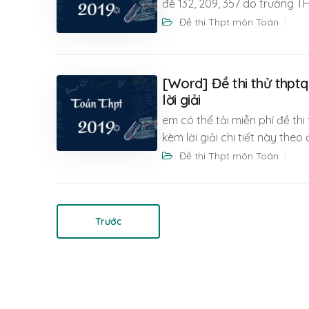
đề 132, 209, 357 do trường 
Đề thi Thpt môn Toán
[Word] Đề thi thử thpt
lời giải
em có thể tải miễn phí đề th
kèm lời giải chi tiết này theo
Đề thi Thpt môn Toán
Trước