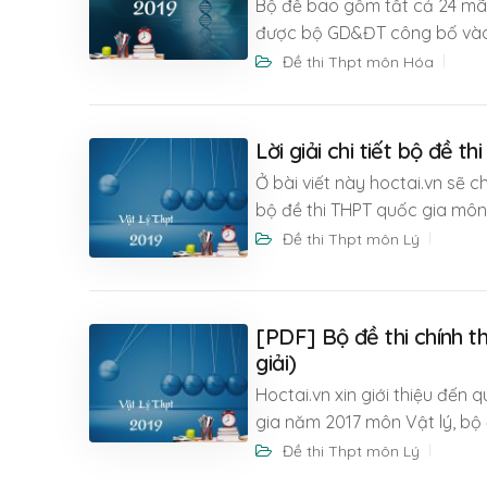
Bộ đề bao gồm tất cả 24 mã
được bộ GD&ĐT công bố vào
Đề thi Thpt môn Hóa
Lời giải chi tiết bộ đề
Ở bài viết này hoctai.vn sẽ ch
bộ đề thi THPT quốc gia môn
Đề thi Thpt môn Lý
[PDF] Bộ đề thi chính 
giải)
Hoctai.vn xin giới thiệu đến
gia năm 2017 môn Vật lý, b
Đề thi Thpt môn Lý