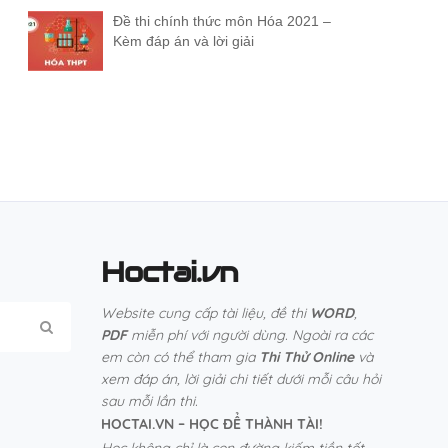
Đề thi chính thức môn Hóa 2021 –
Kèm đáp án và lời giải
Hoctai.vn
Website cung cấp tài liệu, đề thi
WORD
,
PDF
miễn phí với người dùng. Ngoài ra các
em còn có thể tham gia
Thi Thử Online
và
xem đáp án, lời giải chi tiết dưới mỗi câu hỏi
sau mỗi lần thi.
HOCTAI.VN – HỌC ĐỂ THÀNH TÀI!