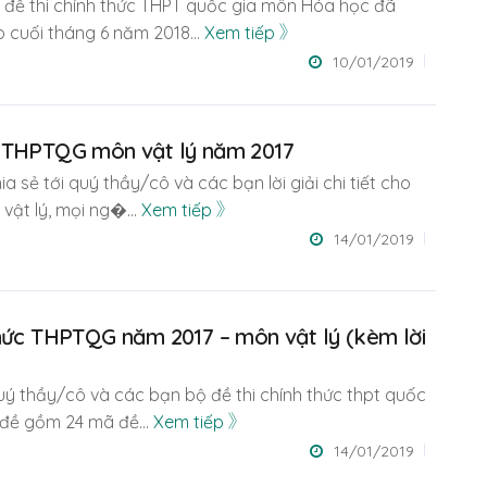
 đề thi chính thức THPT quốc gia môn Hóa học đã
 cuối tháng 6 năm 2018
...
Xem tiếp
10/01/2019
 thi THPTQG môn vật lý năm 2017
ia sẻ tới quý thầy/cô và các bạn lời giải chi tiết cho
 vật lý, mọi ng�
...
Xem tiếp
14/01/2019
thức THPTQG năm 2017 – môn vật lý (kèm lời
 quý thầy/cô và các bạn bộ đề thi chính thức thpt quốc
ộ đề gồm 24 mã đề
...
Xem tiếp
14/01/2019