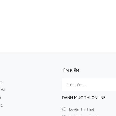
TÌM KIẾM
Tìm
ớp
kiếm
tài
cho:
DANH MỤC THI ONLINE
ệ
iá
Luyện Thi Thpt