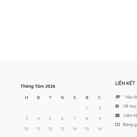
LIÊN KẾT
Tháng Tám 2026
Vào l
H
B
T
N
S
B
C
Về học 
1
2
Liên h
3
4
5
6
7
8
9
Bảng g
10
11
12
13
14
15
16