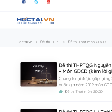
Hoctai.vn
Đề thi THPT
Đề thi Thpt môn GDCD
Đề thi THPTQG Nguyễn V
– Môn GDCD (kèm lời gi
Chúng ta lại được gặp lại n
quốc gia năm 2019 môn GDCD 
Đề thi Thpt môn GDCD
Đề thi THPTQG Lý Thái 