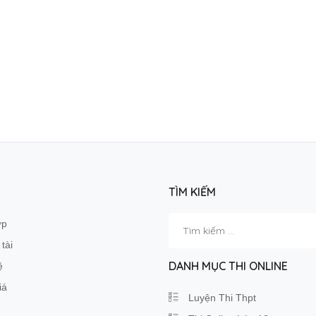
TÌM KIẾM
Tìm
ớp
kiếm
tài
cho:
DANH MỤC THI ONLINE
ệ
iá
Luyện Thi Thpt