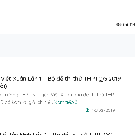
Đề thi T
iết Xuân Lần 1 – Bộ đề thi thử THPTQG 2019
ải)
gôi trường THPT Nguyễn Viết Xuân qua đề thi thử THPT
có kèm lời giải chi tiế
...
Xem tiếp
16/02/2019
Tổ Bắc Ninh Lần 1 – Bộ đề thi thử THPTQG