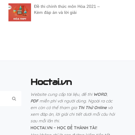
Đề thi chính thức môn Hóa 2021 –
Kèm đáp án và lời giải
Hoctai.vn
Website cung cấp tài liệu, đề thi
WORD
,
PDF
miễn phí với người dùng. Ngoài ra các
em còn có thể tham gia
Thi Thử Online
và
xem đáp án, lời giải chi tiết dưới mỗi câu hỏi
sau mỗi lần thi.
HOCTAI.VN – HỌC ĐỂ THÀNH TÀI!