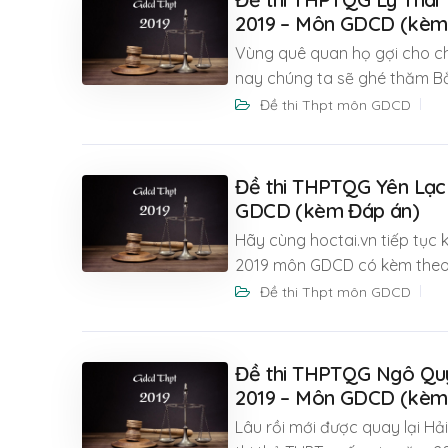
2019 – Môn GDCD (kèm
Vùng quê quan họ gợi cho c
nay chúng ta sẽ ghé thăm Bắ
Đề thi Thpt môn GDCD
Đề thi THPTQG Yên Lạc 
GDCD (kèm Đáp án)
Hãy cùng hoctai.vn tiếp tục
2019 môn GDCD có kèm theo
Đề thi Thpt môn GDCD
Đề thi THPTQG Ngô Quy
2019 – Môn GDCD (kèm
Lâu rồi mới được quay lại Hả