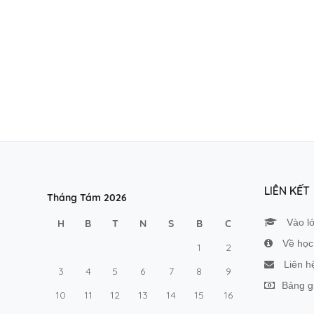
LIÊN KẾT
Tháng Tám 2026
Vào l
H
B
T
N
S
B
C
Về học 
1
2
Liên h
3
4
5
6
7
8
9
Bảng g
10
11
12
13
14
15
16