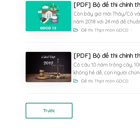
[PDF] Bộ đề thi chính
Còn bây giờ mời Thầy/Cô và 
năm 2018 với 24 mã đề chuẩn
Đề thi Thpt môn GDCD
[PDF] Bộ đề thi chính 
Có câu 10 năm trồng cây, 1
không hề dễ, con người chún
Đề thi Thpt môn GDCD
Trước