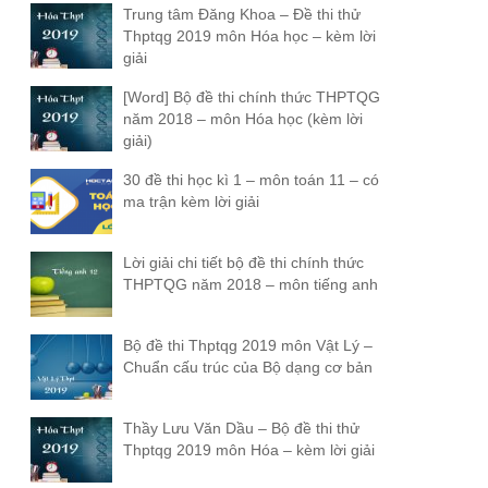
Trung tâm Đăng Khoa – Đề thi thử
Thptqg 2019 môn Hóa học – kèm lời
giải
[Word] Bộ đề thi chính thức THPTQG
năm 2018 – môn Hóa học (kèm lời
giải)
30 đề thi học kì 1 – môn toán 11 – có
ma trận kèm lời giải
Lời giải chi tiết bộ đề thi chính thức
THPTQG năm 2018 – môn tiếng anh
Bộ đề thi Thptqg 2019 môn Vật Lý –
Chuẩn cấu trúc của Bộ dạng cơ bản
Thầy Lưu Văn Dầu – Bộ đề thi thử
Thptqg 2019 môn Hóa – kèm lời giải