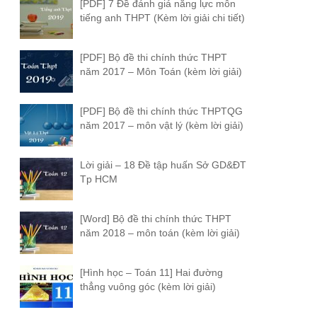
[PDF] 7 Đề đánh giá năng lực môn
tiếng anh THPT (Kèm lời giải chi tiết)
[PDF] Bộ đề thi chính thức THPT
năm 2017 – Môn Toán (kèm lời giải)
[PDF] Bộ đề thi chính thức THPTQG
năm 2017 – môn vật lý (kèm lời giải)
Lời giải – 18 Đề tập huấn Sở GD&ĐT
Tp HCM
[Word] Bộ đề thi chính thức THPT
năm 2018 – môn toán (kèm lời giải)
[Hình học – Toán 11] Hai đường
thẳng vuông góc (kèm lời giải)