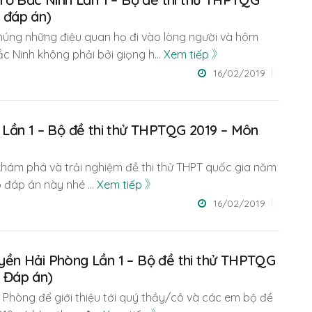
 đáp án)
húng những điệu quan họ đi vào lòng người và hôm
c Ninh không phải bởi giọng h
...
Xem tiếp
16/02/2019
Lần 1 – Bộ đề thi thử THPTQG 2019 – Môn
 khám phá và trải nghiệm đề thi thử THPT quốc gia năm
 đáp án này nhé
...
Xem tiếp
16/02/2019
ền Hải Phòng Lần 1 – Bộ đề thi thử THPTQG
 Đáp án)
i Phòng để giới thiệu tới quý thầy/cô và các em bộ đề