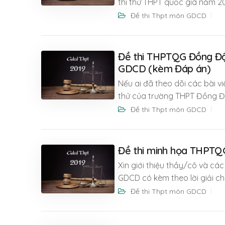
thi thử THPT quốc gia năm 
Đề thi Thpt môn GDCD
Đề thi THPTQG Đồng Đậ
GDCD (kèm Đáp án)
Nếu ai đã theo dõi các bài vi
thử của trường THPT Đồng Đ
Đề thi Thpt môn GDCD
Đề thi minh họa THPTQG
Xin giới thiệu thầy/cô và c
GDCD có kèm theo lời giải chi
Đề thi Thpt môn GDCD