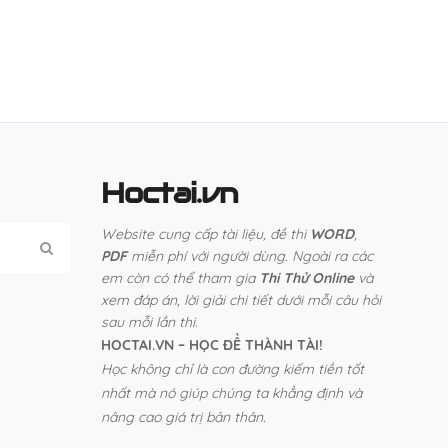
Hoctai.vn
Website cung cấp tài liệu, đề thi
WORD
,
PDF
miễn phí với người dùng. Ngoài ra các
em còn có thể tham gia
Thi Thử Online
và
xem đáp án, lời giải chi tiết dưới mỗi câu hỏi
sau mỗi lần thi.
HOCTAI.VN – HỌC ĐỂ THÀNH TÀI!
Học không chỉ là con đường kiếm tiền tốt
nhất mà nó giúp chúng ta khẳng định và
nâng cao giá trị bản thân.