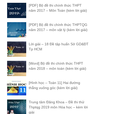
[PDF] Bộ đề thi chính thức THPT
năm 2017 – Môn Toán (kèm lời giải)
[PDF] Bộ đề thi chính thức THPTQG
năm 2017 – môn vật lý (kèm lời giải)
Lời giải – 18 Đề tập huấn Sở GD&ĐT
Tp HCM
[Word] Bộ đề thi chính thức THPT
năm 2018 – môn toán (kèm lời giải)
[Hình học – Toán 11] Hai đường
thẳng vuông góc (kèm lời giải)
Trung tâm Đăng Khoa – Đề thi thử
Thptqg 2019 môn Hóa học – kèm lời
giải