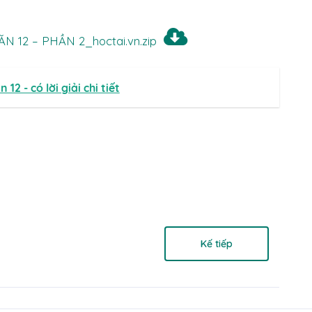
 12 – PHẦN 2_hoctai.vn.zip
 - có lời giải chi tiết
Kế tiếp