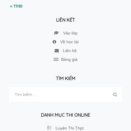
« Th10
LIÊN KẾT
Vào lớp
Về học tài
Liên hệ
Bảng giá
TÌM KIẾM
Tìm
kiếm
cho:
DANH MỤC THI ONLINE
Luyện Thi Thpt