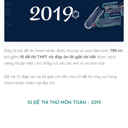
Đây là bộ đề thi tham khảo được hoctai.vn sưa tầm bên
789.vn
,
bộ gồm
10 đề thi THPT và đáp án lời giải chi tiết
được tách
riêng thuận tiện cho thầy/cô và các em in và làm bài.
Để tải 10 đáp án và lời giải chi tiết cho 10 đề thi này vui lòng
tham khảo thêm tại địa chỉ:
10 ĐỀ THI THỬ MÔN TOÁN - 2019