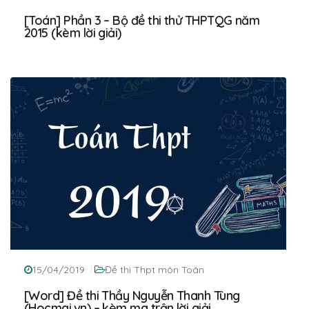
[Toán] Phần 3 – Bộ đề thi thử THPTQG năm
2015 (kèm lời giải)
15/04/2019
Đề thi Thpt môn Toán
[Word] Đề thi Thầy Nguyễn Thanh Tùng
(Hocmai.vn) – kèm ma trận lời giải