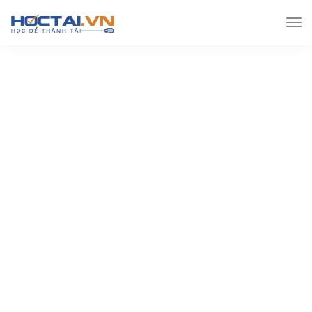
Hoctai.vn
Đề thi THPT
Đề thi Thpt môn Toán
10
Đề thi tham khảo THPTQG 2019 – có đáp án và lời giải