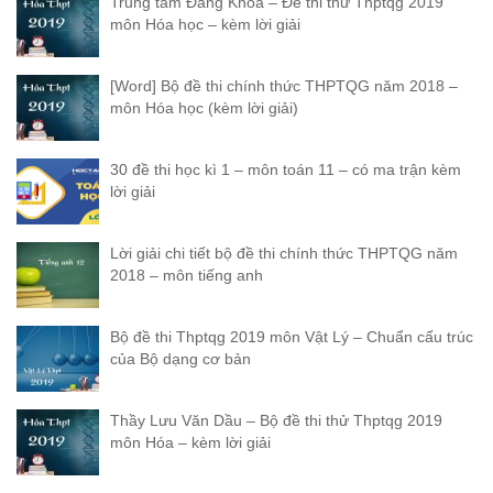
Trung tâm Đăng Khoa – Đề thi thử Thptqg 2019
môn Hóa học – kèm lời giải
[Word] Bộ đề thi chính thức THPTQG năm 2018 –
môn Hóa học (kèm lời giải)
30 đề thi học kì 1 – môn toán 11 – có ma trận kèm
lời giải
Lời giải chi tiết bộ đề thi chính thức THPTQG năm
2018 – môn tiếng anh
Bộ đề thi Thptqg 2019 môn Vật Lý – Chuẩn cấu trúc
của Bộ dạng cơ bản
Thầy Lưu Văn Dầu – Bộ đề thi thử Thptqg 2019
môn Hóa – kèm lời giải