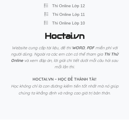
Thi Online Lớp 12
Thi Online Lớp 11
Thi Online Lớp 10
Hoctai.vn
Website cung cấp tài liệu, đề thi
WORD
,
PDF
miễn phí với
người dùng. Ngoài ra các em còn có thể tham gia
Thi Thử
Online
và xem đáp án, lời giải chi tiết dưới mỗi câu hỏi sau
mỗi lần thi.
HOCTAI.VN – HỌC ĐỂ THÀNH TÀI!
Học không chỉ là con đường kiếm tiền tốt nhất mà nó giúp
chúng ta khẳng định và nâng cao giá trị bản thân.