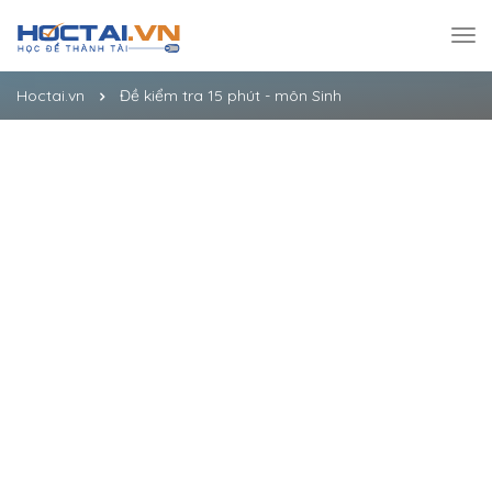
Hoctai.vn
Đề kiểm tra 15 phút - môn Sinh